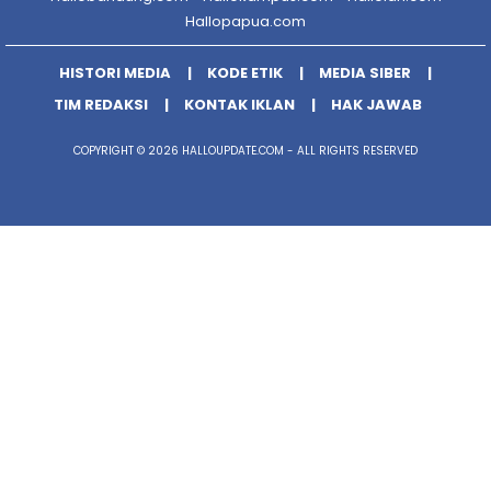
Hallopapua.com
HISTORI MEDIA
KODE ETIK
MEDIA SIBER
TIM REDAKSI
KONTAK IKLAN
HAK JAWAB
COPYRIGHT © 2026 HALLOUPDATE.COM - ALL RIGHTS RESERVED