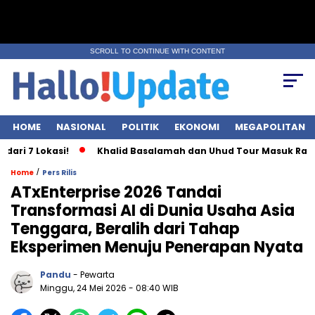
SCROLL TO CONTINUE WITH CONTENT
HOME
NASIONAL
POLITIK
EKONOMI
MEGAPOLITAN
okasi!
Khalid Basalamah dan Uhud Tour Masuk Radar KPK Ka
/
Home
Pers Rilis
ATxEnterprise 2026 Tandai
Transformasi AI di Dunia Usaha Asia
Tenggara, Beralih dari Tahap
Eksperimen Menuju Penerapan Nyata
Pandu
- Pewarta
Minggu, 24 Mei 2026
- 08:40 WIB