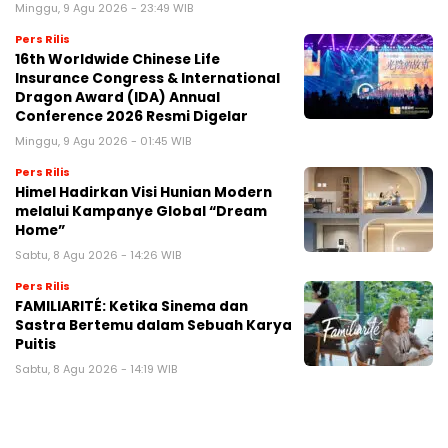
Minggu, 9 Agu 2026 - 23:49 WIB
Pers Rilis
16th Worldwide Chinese Life
Insurance Congress & International
Dragon Award (IDA) Annual
Conference 2026 Resmi Digelar
Minggu, 9 Agu 2026 - 01:45 WIB
Pers Rilis
Himel Hadirkan Visi Hunian Modern
melalui Kampanye Global “Dream
Home”
Sabtu, 8 Agu 2026 - 14:26 WIB
Pers Rilis
FAMILIARITÉ: Ketika Sinema dan
Sastra Bertemu dalam Sebuah Karya
Puitis
Sabtu, 8 Agu 2026 - 14:19 WIB