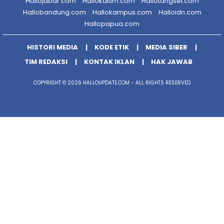
Hallojabar.com
Hallokaltim.com
Hallotangsel.com
Hallobandung.com
Hallokampus.com
Halloidn.com
Hallopapua.com
HISTORI MEDIA
KODE ETIK
MEDIA SIBER
TIM REDAKSI
KONTAK IKLAN
HAK JAWAB
COPYRIGHT © 2026 HALLOUPDATE.COM - ALL RIGHTS RESERVED