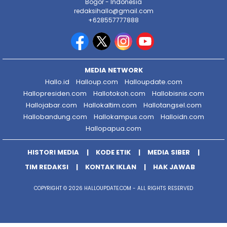
Bogor - Indonesia
redaksihallo@gmail.com
+628557777888
MEDIA NETWORK
Hallo.id
Halloup.com
Halloupdate.com
Hallopresiden.com
Hallotokoh.com
Hallobisnis.com
Hallojabar.com
Hallokaltim.com
Hallotangsel.com
Hallobandung.com
Hallokampus.com
Halloidn.com
Hallopapua.com
HISTORI MEDIA
KODE ETIK
MEDIA SIBER
TIM REDAKSI
KONTAK IKLAN
HAK JAWAB
COPYRIGHT © 2026 HALLOUPDATE.COM - ALL RIGHTS RESERVED