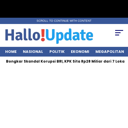
SCROLL TO CONTINUE WITH CONTENT
HOME
NASIONAL
POLITIK
EKONOMI
MEGAPOLITAN
ar Skandal Korupsi BRI, KPK Sita Rp28 Miliar dari 7 Lokasi!
Kh