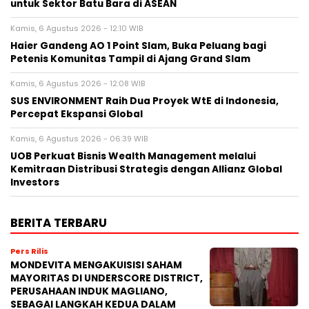
untuk Sektor Batu Bara di ASEAN
Kamis, 6 Agustus 2026 - 12:10 WIB
Haier Gandeng AO 1 Point Slam, Buka Peluang bagi
Petenis Komunitas Tampil di Ajang Grand Slam
Kamis, 6 Agustus 2026 - 12:08 WIB
SUS ENVIRONMENT Raih Dua Proyek WtE di Indonesia,
Percepat Ekspansi Global
Kamis, 6 Agustus 2026 - 06:39 WIB
UOB Perkuat Bisnis Wealth Management melalui
Kemitraan Distribusi Strategis dengan Allianz Global
Investors
BERITA TERBARU
Pers Rilis
MONDEVITA MENGAKUISISI SAHAM
MAYORITAS DI UNDERSCORE DISTRICT,
PERUSAHAAN INDUK MAGLIANO,
SEBAGAI LANGKAH KEDUA DALAM