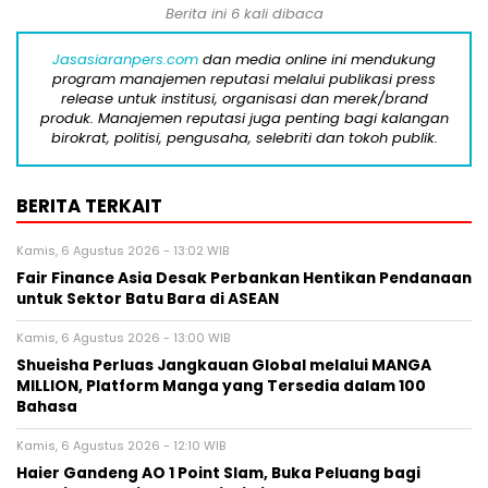
Berita ini 6 kali dibaca
Jasasiaranpers.com
dan media online ini mendukung
program manajemen reputasi melalui publikasi press
release untuk institusi, organisasi dan merek/brand
produk. Manajemen reputasi juga penting bagi kalangan
birokrat, politisi, pengusaha, selebriti dan tokoh publik.
BERITA TERKAIT
Kamis, 6 Agustus 2026 - 13:02 WIB
Fair Finance Asia Desak Perbankan Hentikan Pendanaan
untuk Sektor Batu Bara di ASEAN
Kamis, 6 Agustus 2026 - 13:00 WIB
Shueisha Perluas Jangkauan Global melalui MANGA
MILLION, Platform Manga yang Tersedia dalam 100
Bahasa
Kamis, 6 Agustus 2026 - 12:10 WIB
Haier Gandeng AO 1 Point Slam, Buka Peluang bagi