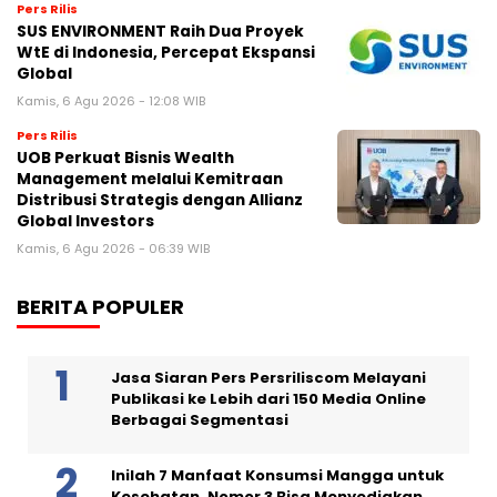
Pers Rilis
SUS ENVIRONMENT Raih Dua Proyek
WtE di Indonesia, Percepat Ekspansi
Global
Kamis, 6 Agu 2026 - 12:08 WIB
Pers Rilis
UOB Perkuat Bisnis Wealth
Management melalui Kemitraan
Distribusi Strategis dengan Allianz
Global Investors
Kamis, 6 Agu 2026 - 06:39 WIB
BERITA POPULER
Jasa Siaran Pers Persriliscom Melayani
Publikasi ke Lebih dari 150 Media Online
Berbagai Segmentasi
Inilah 7 Manfaat Konsumsi Mangga untuk
Kesehatan, Nomor 3 Bisa Menyediakan