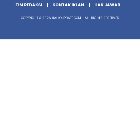
TIM REDAKSI
KONTAK IKLAN
HAK JAWAB
COPYRIGHT © 2026 HALLOUPDATE.COM - ALL RIGHTS RESERVED