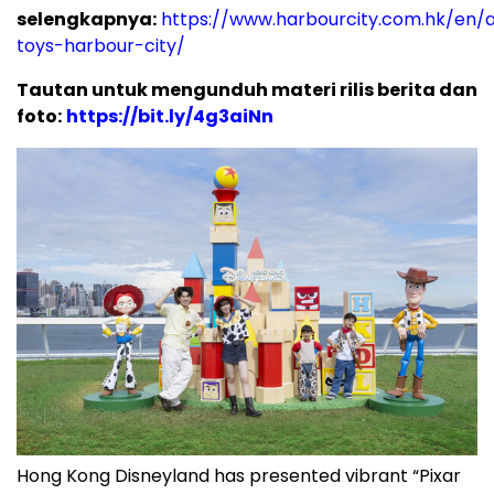
selengkapnya:
https://www.harbourcity.com.hk/en/a
toys-harbour-city/
Tautan untuk mengunduh materi rilis berita dan
foto:
https://bit.ly/4g3aiNn
Hong Kong Disneyland has presented vibrant “Pixar