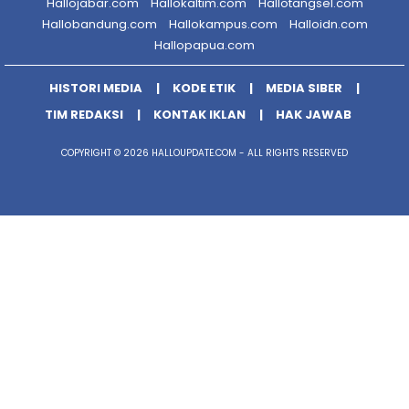
Hallojabar.com
Hallokaltim.com
Hallotangsel.com
Hallobandung.com
Hallokampus.com
Halloidn.com
Hallopapua.com
HISTORI MEDIA
KODE ETIK
MEDIA SIBER
TIM REDAKSI
KONTAK IKLAN
HAK JAWAB
COPYRIGHT © 2026 HALLOUPDATE.COM - ALL RIGHTS RESERVED