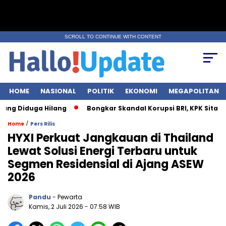
SCROLL TO CONTINUE WITH CONTENT
HOME
NASIONAL
POLITIK
EKONOMI
MEGAPOLITAN
duga Hilang
Bongkar Skandal Korupsi BRI, KPK Sita Rp28 Miliar
/
Home
Pers Rilis
HYXI Perkuat Jangkauan di Thailand
Lewat Solusi Energi Terbaru untuk
Segmen Residensial di Ajang ASEW
2026
Pandu
- Pewarta
Kamis, 2 Juli 2026
- 07:58 WIB