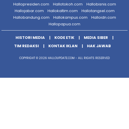
Hallopresiden.com
Hallotokoh.com
Hallobisnis.com
Hallojabar.com
Hallokaltim.com
Hallotangsel.com
Hallobandung.com
Hallokampus.com
Halloidn.com
Hallopapua.com
HISTORI MEDIA
KODE ETIK
MEDIA SIBER
TIM REDAKSI
KONTAK IKLAN
HAK JAWAB
COPYRIGHT © 2026 HALLOUPDATE.COM - ALL RIGHTS RESERVED