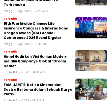
Bersama Sejumlah Stasiun TV
Terkemuka
Minggu, 9 Agu 2026 - 23:49 WIB
Pers Rilis
16th Worldwide Chinese Life
Insurance Congress & International
Dragon Award (IDA) Annual
Conference 2026 Resmi Digelar
Minggu, 9 Agu 2026 - 01:45 WIB
Pers Rilis
Himel Hadirkan Visi Hunian Modern
melalui Kampanye Global “Dream
Home”
Sabtu, 8 Agu 2026 - 14:26 WIB
Pers Rilis
FAMILIARITÉ: Ketika Sinema dan
Sastra Bertemu dalam Sebuah Karya
Puitis
Sabtu, 8 Agu 2026 - 14:19 WIB