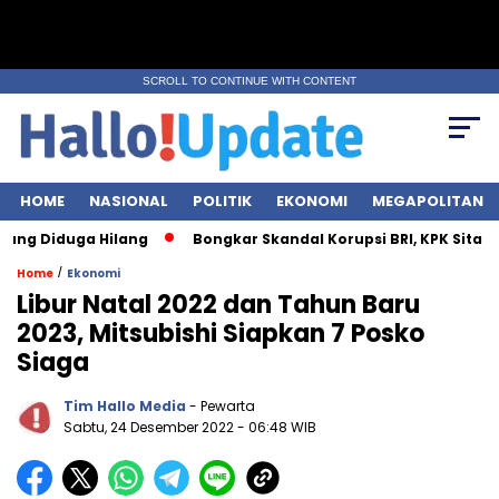
SCROLL TO CONTINUE WITH CONTENT
HOME
NASIONAL
POLITIK
EKONOMI
MEGAPOLITAN
iduga Hilang
Bongkar Skandal Korupsi BRI, KPK Sita Rp28 Mili
/
Home
Ekonomi
Libur Natal 2022 dan Tahun Baru
2023, Mitsubishi Siapkan 7 Posko
Siaga
Tim Hallo Media
- Pewarta
Sabtu, 24 Desember 2022
- 06:48 WIB