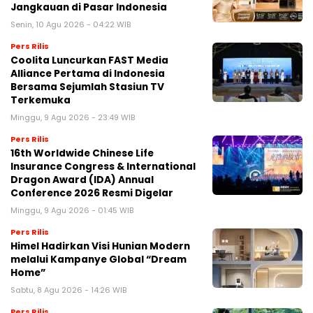
Jangkauan di Pasar Indonesia
Senin, 10 Agu 2026 - 04:22 WIB
Pers Rilis
Coolita Luncurkan FAST Media
Alliance Pertama di Indonesia
Bersama Sejumlah Stasiun TV
Terkemuka
Minggu, 9 Agu 2026 - 23:49 WIB
Pers Rilis
16th Worldwide Chinese Life
Insurance Congress & International
Dragon Award (IDA) Annual
Conference 2026 Resmi Digelar
Minggu, 9 Agu 2026 - 01:45 WIB
Pers Rilis
Himel Hadirkan Visi Hunian Modern
melalui Kampanye Global “Dream
Home”
Sabtu, 8 Agu 2026 - 14:26 WIB
Pers Rilis