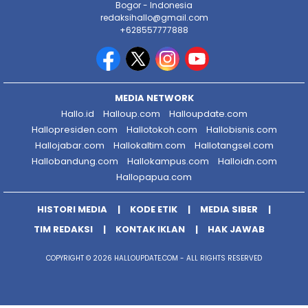
Bogor - Indonesia
redaksihallo@gmail.com
+628557777888
MEDIA NETWORK
Hallo.id
Halloup.com
Halloupdate.com
Hallopresiden.com
Hallotokoh.com
Hallobisnis.com
Hallojabar.com
Hallokaltim.com
Hallotangsel.com
Hallobandung.com
Hallokampus.com
Halloidn.com
Hallopapua.com
HISTORI MEDIA
KODE ETIK
MEDIA SIBER
TIM REDAKSI
KONTAK IKLAN
HAK JAWAB
COPYRIGHT © 2026 HALLOUPDATE.COM - ALL RIGHTS RESERVED