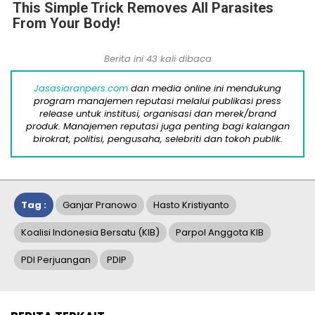
This Simple Trick Removes All Parasites
From Your Body!
Berita ini 43 kali dibaca
Jasasiaranpers.com
dan media online ini mendukung
program manajemen reputasi melalui publikasi press
release untuk institusi, organisasi dan merek/brand
produk. Manajemen reputasi juga penting bagi kalangan
birokrat, politisi, pengusaha, selebriti dan tokoh publik.
Tag :
Ganjar Pranowo
Hasto Kristiyanto
Koalisi Indonesia Bersatu (KIB)
Parpol Anggota KIB
PDI Perjuangan
PDIP