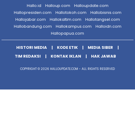
Hallo.id
Halloup.com
Halloupdate.com
Hallopresiden.com
Hallotokoh.com
Hallobisnis.com
Hallojabar.com
Hallokaltim.com
Hallotangsel.com
Hallobandung.com
Hallokampus.com
Halloidn.com
Hallopapua.com
HISTORI MEDIA
KODE ETIK
MEDIA SIBER
TIM REDAKSI
KONTAK IKLAN
HAK JAWAB
COPYRIGHT © 2026 HALLOUPDATE.COM - ALL RIGHTS RESERVED