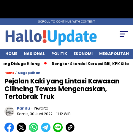
SCROLL TO CONTINUE WITH CONTENT
HOME
NASIONAL
POLITIK
EKONOMI
MEGAPOLITAN
Diduga Hilang
Bongkar Skandal Korupsi BRI, KPK Sita Rp28 Mili
/
Home
Megapolitan
Pejalan Kaki yang Lintasi Kawasan
Cilincing Tewas Mengenaskan,
Tertabrak Truk
Pandu
- Pewarta
Kamis, 30 Juni 2022
- 11:12 WIB