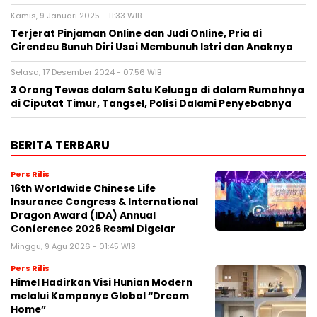
Kamis, 9 Januari 2025 - 11:33 WIB
Terjerat Pinjaman Online dan Judi Online, Pria di
Cirendeu Bunuh Diri Usai Membunuh Istri dan Anaknya
Selasa, 17 Desember 2024 - 07:56 WIB
3 Orang Tewas dalam Satu Keluaga di dalam Rumahnya
di Ciputat Timur, Tangsel, Polisi Dalami Penyebabnya
BERITA TERBARU
Pers Rilis
16th Worldwide Chinese Life
Insurance Congress & International
Dragon Award (IDA) Annual
Conference 2026 Resmi Digelar
Minggu, 9 Agu 2026 - 01:45 WIB
Pers Rilis
Himel Hadirkan Visi Hunian Modern
melalui Kampanye Global “Dream
Home”