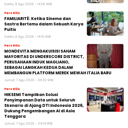
Sabtu, 8 Agu 2026 - 14:26 WIB
Pers Rilis
FAMILIARITÉ: Ketika Sinema dan
Sastra Bertemu dalam Sebuah Karya
Puitis
Sabtu, 8 Agu 2026 - 14:19 WIB
Pers Rilis
MONDEVITA MENGAKUISISI SAHAM
MAYORITAS DI UNDERSCORE DISTRICT,
PERUSAHAAN INDUK MAGLIANO,
SEBAGAI LANGKAH KEDUA DALAM
MEMBANGUN PLATFORM MEREK MEWAH ITALIA BARU
Jumat, 7 Agu 2026 - 09:32 WIB
Pers Rilis
HIKSEMI Tampilkan Solusi
Penyimpanan Data untuk Seluruh
Skenario di Ajang DTI Indonesia 2026,
Dukung Pengembangan AI di Asia
Tenggara
Jumat, 7 Agu 2026 - 04:14 WIB