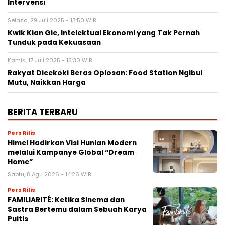
Intervensi
Selasa, 29 Juli 2025 - 13:50 WIB
Kwik Kian Gie, Intelektual Ekonomi yang Tak Pernah
Tunduk pada Kekuasaan
Kamis, 17 Juli 2025 - 15:30 WIB
Rakyat Dicekoki Beras Oplosan: Food Station Ngibul
Mutu, Naikkan Harga
BERITA TERBARU
Pers Rilis
Himel Hadirkan Visi Hunian Modern
melalui Kampanye Global “Dream
Home”
Sabtu, 8 Agu 2026 - 14:26 WIB
Pers Rilis
FAMILIARITÉ: Ketika Sinema dan
Sastra Bertemu dalam Sebuah Karya
Puitis