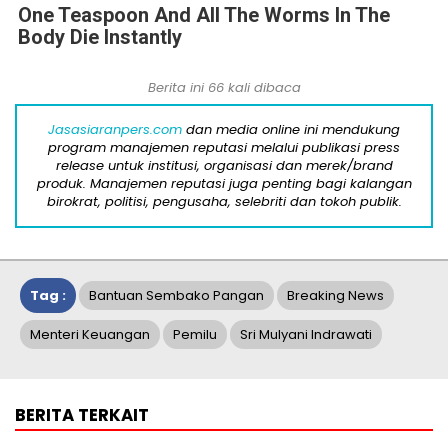
One Teaspoon And All The Worms In The
Body Die Instantly
Berita ini 66 kali dibaca
Jasasiaranpers.com
dan media online ini mendukung
program manajemen reputasi melalui publikasi press
release untuk institusi, organisasi dan merek/brand
produk. Manajemen reputasi juga penting bagi kalangan
birokrat, politisi, pengusaha, selebriti dan tokoh publik.
Tag :
Bantuan Sembako Pangan
Breaking News
Menteri Keuangan
Pemilu
Sri Mulyani Indrawati
BERITA TERKAIT