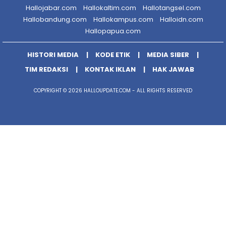
Hallojabar.com
Hallokaltim.com
Hallotangsel.com
Hallobandung.com
Hallokampus.com
Halloidn.com
Hallopapua.com
HISTORI MEDIA
KODE ETIK
MEDIA SIBER
TIM REDAKSI
KONTAK IKLAN
HAK JAWAB
COPYRIGHT © 2026 HALLOUPDATE.COM - ALL RIGHTS RESERVED