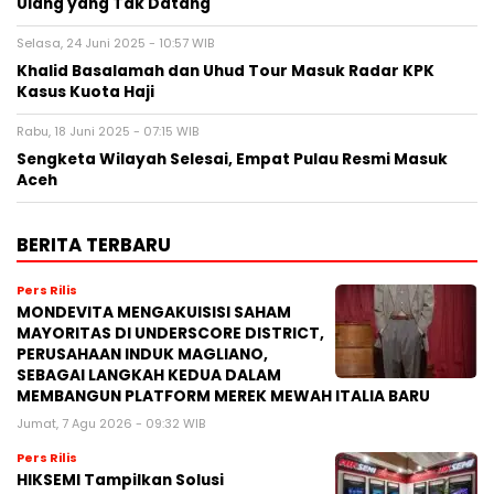
Ulang yang Tak Datang
Selasa, 24 Juni 2025 - 10:57 WIB
Khalid Basalamah dan Uhud Tour Masuk Radar KPK
Kasus Kuota Haji
Rabu, 18 Juni 2025 - 07:15 WIB
Sengketa Wilayah Selesai, Empat Pulau Resmi Masuk
Aceh
BERITA TERBARU
Pers Rilis
MONDEVITA MENGAKUISISI SAHAM
MAYORITAS DI UNDERSCORE DISTRICT,
PERUSAHAAN INDUK MAGLIANO,
SEBAGAI LANGKAH KEDUA DALAM
MEMBANGUN PLATFORM MEREK MEWAH ITALIA BARU
Jumat, 7 Agu 2026 - 09:32 WIB
Pers Rilis
HIKSEMI Tampilkan Solusi