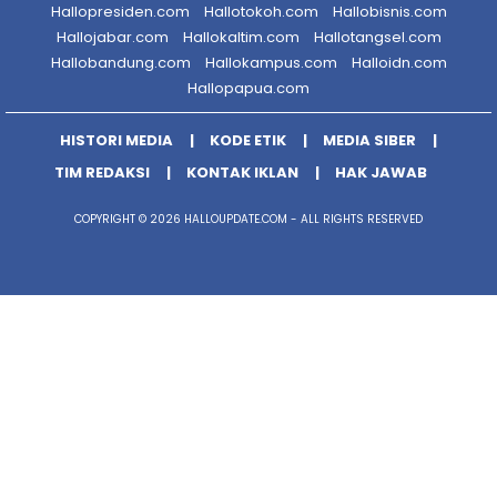
Hallopresiden.com
Hallotokoh.com
Hallobisnis.com
Hallojabar.com
Hallokaltim.com
Hallotangsel.com
Hallobandung.com
Hallokampus.com
Halloidn.com
Hallopapua.com
HISTORI MEDIA
KODE ETIK
MEDIA SIBER
TIM REDAKSI
KONTAK IKLAN
HAK JAWAB
COPYRIGHT © 2026 HALLOUPDATE.COM - ALL RIGHTS RESERVED