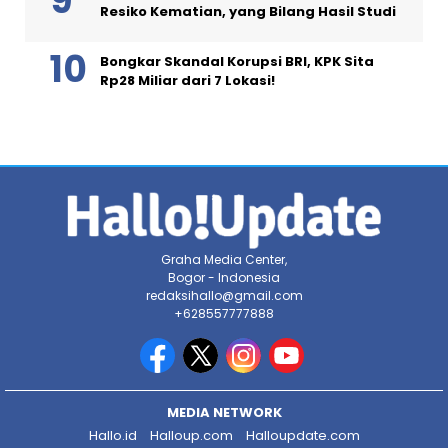
Resiko Kematian, yang Bilang Hasil Studi
Bongkar Skandal Korupsi BRI, KPK Sita
Rp28 Miliar dari 7 Lokasi!
Graha Media Center,
Bogor - Indonesia
redaksihallo@gmail.com
+628557777888
MEDIA NETWORK
Hallo.id
Halloup.com
Halloupdate.com