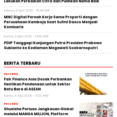
Lakukan Perbaikan Citra dan Pulihkan Nama Baik
Selasa, 8 April 2025 - 10:48 WIB
MNC Digital Pernah Kerja Sama Properti dengan
Perusahaan Kamboja Saat Sufmi Dasco Menjadi
Komisaris
Kamis, 3 April 2025 - 14:36 WIB
PDIP Tanggapi Kunjungan Putra Presiden Prabowo
Subianto ke Kediaman Megawati Soekarnoputri
BERITA TERBARU
Pers Rilis
Fair Finance Asia Desak Perbankan
Hentikan Pendanaan untuk Sektor
Batu Bara di ASEAN
Kamis, 6 Agu 2026 - 13:02 WIB
Pers Rilis
Shueisha Perluas Jangkauan Global
melalui MANGA MILLION, Platform