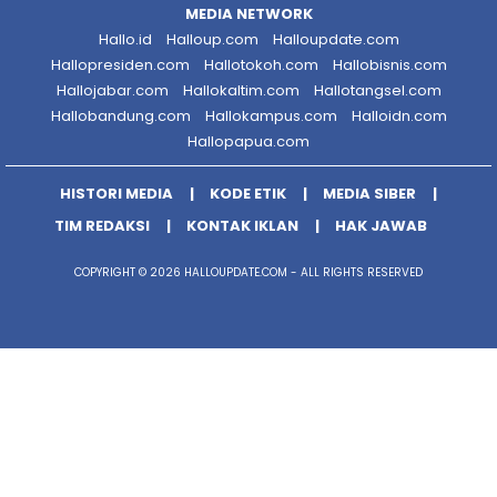
MEDIA NETWORK
Hallo.id
Halloup.com
Halloupdate.com
Hallopresiden.com
Hallotokoh.com
Hallobisnis.com
Hallojabar.com
Hallokaltim.com
Hallotangsel.com
Hallobandung.com
Hallokampus.com
Halloidn.com
Hallopapua.com
HISTORI MEDIA
KODE ETIK
MEDIA SIBER
TIM REDAKSI
KONTAK IKLAN
HAK JAWAB
COPYRIGHT © 2026 HALLOUPDATE.COM - ALL RIGHTS RESERVED