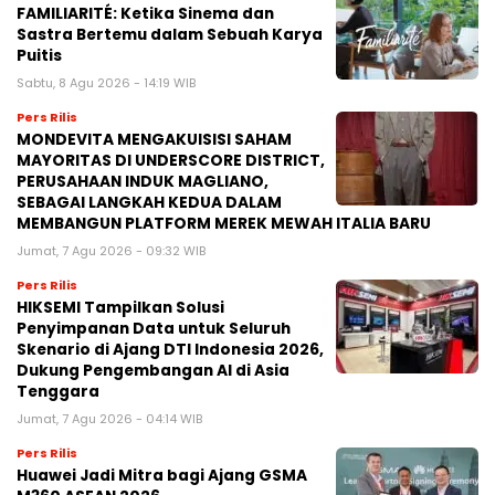
FAMILIARITÉ: Ketika Sinema dan
Sastra Bertemu dalam Sebuah Karya
Puitis
Sabtu, 8 Agu 2026 - 14:19 WIB
Pers Rilis
MONDEVITA MENGAKUISISI SAHAM
MAYORITAS DI UNDERSCORE DISTRICT,
PERUSAHAAN INDUK MAGLIANO,
SEBAGAI LANGKAH KEDUA DALAM
MEMBANGUN PLATFORM MEREK MEWAH ITALIA BARU
Jumat, 7 Agu 2026 - 09:32 WIB
Pers Rilis
HIKSEMI Tampilkan Solusi
Penyimpanan Data untuk Seluruh
Skenario di Ajang DTI Indonesia 2026,
Dukung Pengembangan AI di Asia
Tenggara
Jumat, 7 Agu 2026 - 04:14 WIB
Pers Rilis
Huawei Jadi Mitra bagi Ajang GSMA