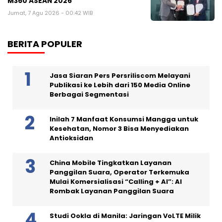
M360 ASEAN 2026
Jumat, 7 Agu 2026 - 00:42 WIB
BERITA POPULER
Jasa Siaran Pers Persriliscom Melayani
Publikasi ke Lebih dari 150 Media Online
Berbagai Segmentasi
Inilah 7 Manfaat Konsumsi Mangga untuk
Kesehatan, Nomor 3 Bisa Menyediakan
Antioksidan
China Mobile Tingkatkan Layanan
Panggilan Suara, Operator Terkemuka
Mulai Komersialisasi “Calling + AI”: AI
Rombak Layanan Panggilan Suara
Studi Ookla di Manila: Jaringan VoLTE Milik