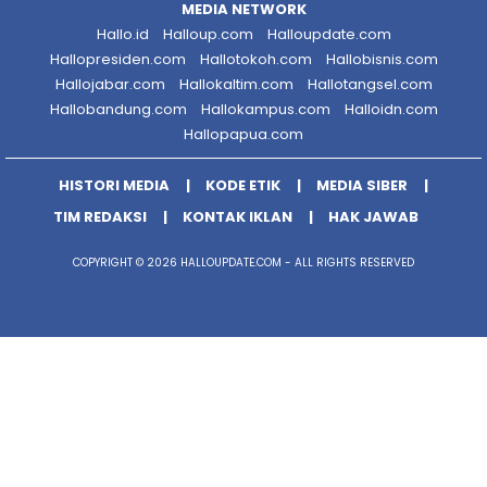
MEDIA NETWORK
Hallo.id
Halloup.com
Halloupdate.com
Hallopresiden.com
Hallotokoh.com
Hallobisnis.com
Hallojabar.com
Hallokaltim.com
Hallotangsel.com
Hallobandung.com
Hallokampus.com
Halloidn.com
Hallopapua.com
HISTORI MEDIA
KODE ETIK
MEDIA SIBER
TIM REDAKSI
KONTAK IKLAN
HAK JAWAB
COPYRIGHT © 2026 HALLOUPDATE.COM - ALL RIGHTS RESERVED