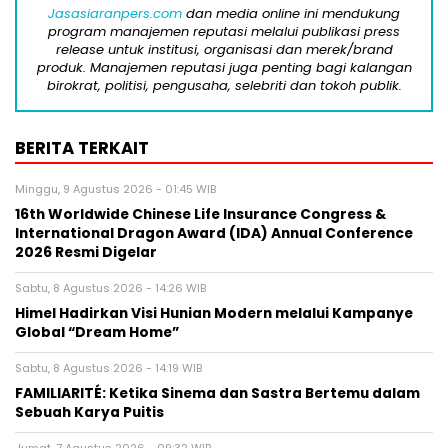
Jasasiaranpers.com
dan media online ini mendukung
program manajemen reputasi melalui publikasi press
release untuk institusi, organisasi dan merek/brand
produk. Manajemen reputasi juga penting bagi kalangan
birokrat, politisi, pengusaha, selebriti dan tokoh publik.
BERITA TERKAIT
Minggu, 9 Agustus 2026 - 01:45 WIB
16th Worldwide Chinese Life Insurance Congress &
International Dragon Award (IDA) Annual Conference
2026 Resmi Digelar
Sabtu, 8 Agustus 2026 - 14:26 WIB
Himel Hadirkan Visi Hunian Modern melalui Kampanye
Global “Dream Home”
Sabtu, 8 Agustus 2026 - 14:19 WIB
FAMILIARITÉ: Ketika Sinema dan Sastra Bertemu dalam
Sebuah Karya Puitis