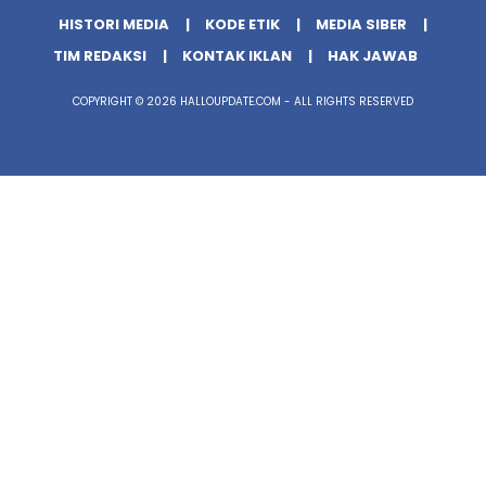
HISTORI MEDIA
KODE ETIK
MEDIA SIBER
TIM REDAKSI
KONTAK IKLAN
HAK JAWAB
COPYRIGHT © 2026 HALLOUPDATE.COM - ALL RIGHTS RESERVED