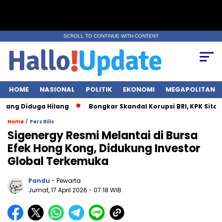
SCROLL TO CONTINUE WITH CONTENT
HOME
NASIONAL
POLITIK
EKONOMI
MEGAPOLITAN
iduga Hilang
Bongkar Skandal Korupsi BRI, KPK Sita Rp28 Milia
/
Home
Pers Rilis
Sigenergy Resmi Melantai di Bursa
Efek Hong Kong, Didukung Investor
Global Terkemuka
Pandu
- Pewarta
Jumat, 17 April 2026
- 07:18 WIB