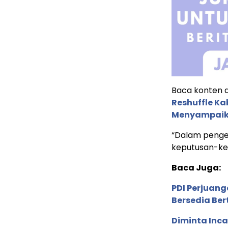
Baca konten de
Reshuffle Ka
Menyampai
“Dalam penge
keputusan-kep
Baca Juga:
PDI Perjuan
Bersedia Be
Diminta Inca