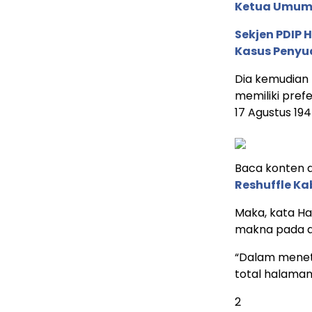
Ketua Umum 
Sekjen PDIP H
Kasus Penyua
Dia kemudian
memiliki pref
17 Agustus 194
Baca konten de
Reshuffle Ka
Maka, kata H
makna pada a
“Dalam menet
total halamann
2