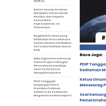
2025 Ini
Belum Genap Setahun
Menjabat Hasan Nasbi
Mundur dari Kepala
Komunikasi
Kepresidenan, Ini
Alasannya
Beginilah 5 Jalan yang
Dilakukan Press Release
untuk Lakukan Perbaikan
Citra dan Pulihkan Nama
Baik
Baca Juga:
MNC Digital Pernah Kerja
Sama Properti dengan
PDIP Tanggap
Perusahaan Kamboja
Saat Sufmi Dasco
Kediaman Me
Menjadi Komisaris
Ketua Umum 
PDIP Tanggapi
Mensesneg P
Kunjungan Putra
Presiden Prabowo
Subianto ke Kediaman
Soal Kemungk
Megawati Soekarnoputri
Pemerintahan