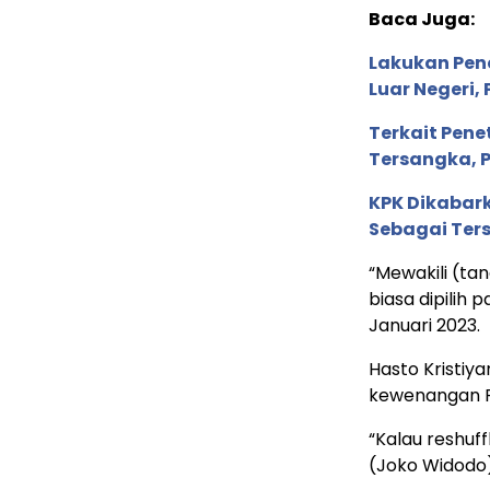
Baca Juga:
Lakukan Pen
Luar Negeri,
Terkait Pene
Tersangka, P
KPK Dikabark
Sebagai Ter
“Mewakili (tan
biasa dipilih 
Januari 2023.
Hasto Kristi
kewenangan P
“Kalau reshuf
(Joko Widodo)