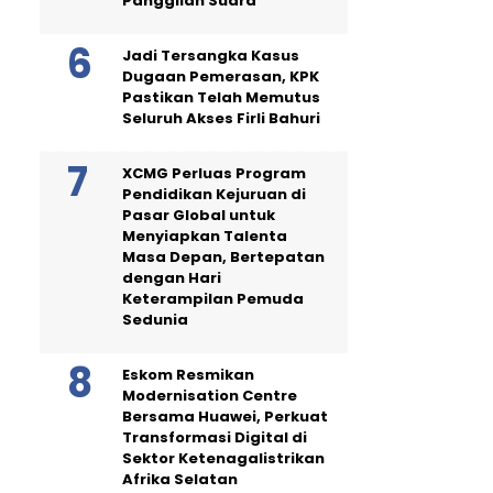
Panggilan Suara
Jadi Tersangka Kasus
Dugaan Pemerasan, KPK
Pastikan Telah Memutus
Seluruh Akses Firli Bahuri
XCMG Perluas Program
Pendidikan Kejuruan di
Pasar Global untuk
Menyiapkan Talenta
Masa Depan, Bertepatan
dengan Hari
Keterampilan Pemuda
Sedunia
Eskom Resmikan
Modernisation Centre
Bersama Huawei, Perkuat
Transformasi Digital di
Sektor Ketenagalistrikan
Afrika Selatan