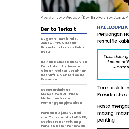
Presiden Joko Widodo. (Dok. Biro Pers Sekretariat P
HALLLOUPDA
Berita Terkait
Perjuangan Ha
Dugaan Ijazah Palsu
reshuffle kabi
Jokowi, TPUA Desak
Bareskrim Periksa Bukti
Baru
Yuks, dukung
konten arti
Sekjan Golkar Bantah Isu
Keretakan Prabowo –
kuliner 
Gibran, Golkar Serahkan
Reshuffle Menteri pada
Presiden
Termasuk kem
Kasus Intimidasi
Presiden Joko
Mahasiswa UII: Puan
Maharani Minta
Pertanggungjawaban
Hasto mengat
masing-masin
Pernah Diajukan 2 Kali
dan Terkendala TAP MPR,
penting.
Soeharto Berpeluang
Peroleh Gelar Pahlawan