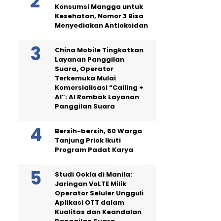
Konsumsi Mangga untuk
Kesehatan, Nomor 3 Bisa
Menyediakan Antioksidan
China Mobile Tingkatkan
Layanan Panggilan
Suara, Operator
Terkemuka Mulai
Komersialisasi “Calling +
AI”: AI Rombak Layanan
Panggilan Suara
Bersih-bersih, 60 Warga
Tanjung Priok Ikuti
Program Padat Karya
Studi Ookla di Manila:
Jaringan VoLTE Milik
Operator Seluler Ungguli
Aplikasi OTT dalam
Kualitas dan Keandalan