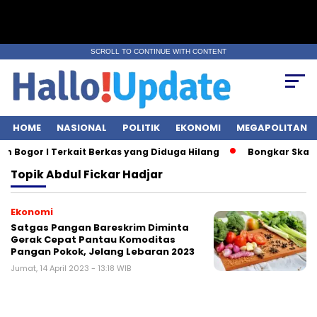
SCROLL TO CONTINUE WITH CONTENT
HOME
NASIONAL
POLITIK
EKONOMI
MEGAPOLITAN
 Bogor I Terkait Berkas yang Diduga Hilang
Bongkar Skandal 
Topik
Abdul Fickar Hadjar
Ekonomi
Satgas Pangan Bareskrim Diminta
Gerak Cepat Pantau Komoditas
Pangan Pokok, Jelang Lebaran 2023
Jumat, 14 April 2023 - 13:18 WIB