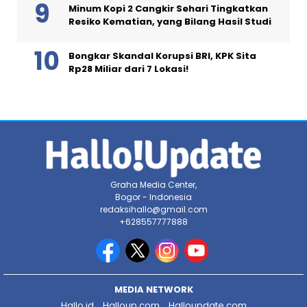
Minum Kopi 2 Cangkir Sehari Tingkatkan
Resiko Kematian, yang Bilang Hasil Studi
Bongkar Skandal Korupsi BRI, KPK Sita
Rp28 Miliar dari 7 Lokasi!
Graha Media Center,
Bogor - Indonesia
redaksihallo@gmail.com
+628557777888
MEDIA NETWORK
Hallo.id
Halloup.com
Halloupdate.com