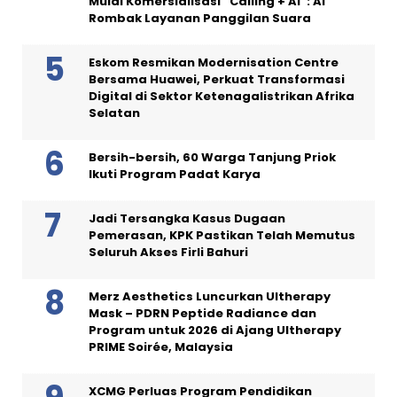
Mulai Komersialisasi “Calling + AI”: AI
Rombak Layanan Panggilan Suara
Eskom Resmikan Modernisation Centre
Bersama Huawei, Perkuat Transformasi
Digital di Sektor Ketenagalistrikan Afrika
Selatan
Bersih-bersih, 60 Warga Tanjung Priok
Ikuti Program Padat Karya
Jadi Tersangka Kasus Dugaan
Pemerasan, KPK Pastikan Telah Memutus
Seluruh Akses Firli Bahuri
Merz Aesthetics Luncurkan Ultherapy
Mask – PDRN Peptide Radiance dan
Program untuk 2026 di Ajang Ultherapy
PRIME Soirée, Malaysia
XCMG Perluas Program Pendidikan