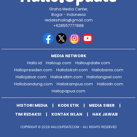
Graha Media Center,
Bogor - Indonesia
redaksihallo@gmail.com
+628557777888
MEDIA NETWORK
Hallo.id
Halloup.com
Halloupdate.com
Hallopresiden.com
Hallotokoh.com
Hallobisnis.com
Hallojabar.com
Hallokaltim.com
Hallotangsel.com
Hallobandung.com
Hallokampus.com
Halloidn.com
Hallopapua.com
HISTORI MEDIA
KODE ETIK
MEDIA SIBER
TIM REDAKSI
KONTAK IKLAN
HAK JAWAB
COPYRIGHT © 2026 HALLOUPDATE.COM - ALL RIGHTS RESERVED