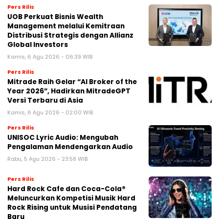
Pers Rilis
UOB Perkuat Bisnis Wealth
Management melalui Kemitraan
Distribusi Strategis dengan Allianz
Global Investors
Kamis, 6 Agu 2026 - 06:39 WIB
Pers Rilis
Mitrade Raih Gelar “AI Broker of the
Year 2026”, Hadirkan MitradeGPT
Versi Terbaru di Asia
Kamis, 6 Agu 2026 - 02:00 WIB
Pers Rilis
UNISOC Lyric Audio: Mengubah
Pengalaman Mendengarkan Audio
Rabu, 5 Agu 2026 - 23:58 WIB
Pers Rilis
Hard Rock Cafe dan Coca-Cola®
Meluncurkan Kompetisi Musik Hard
Rock Rising untuk Musisi Pendatang
Baru