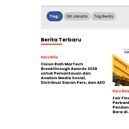
Tag :
DKI Jakarta
Tag Berita
Berita Terbaru
Pers Rilis
Cision Raih MarTech
Breakthrough Awards 2026
untuk Pemantauan dan
Analisis Media Sosial,
Distribusi Siaran Pers, dan AEO
Pers Rili
Fair Fi
Perban
Pendana
Bara di