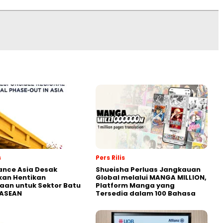
s
Pers Rilis
nance Asia Desak
Shueisha Perluas Jangkauan
kan Hentikan
Global melalui MANGA MILLION,
an untuk Sektor Batu
Platform Manga yang
 ASEAN
Tersedia dalam 100 Bahasa