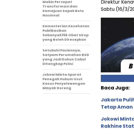
Direktur Kena
Makin Percepat
Transformasi dan
Sabtu (16/3/20
Kemajuan Sepak Bola
Nasional
Kementerian Kesehatan
Publikasikan
Sebanyak156 Obat Sirop
yang Boleh Diresepkan
Setubuhi Pasiennya,
Satpam Perumahan BSD
yang Jadi Dukun Cabul
Ditangkap Polisi
Jokowi Minta Aparat
Penegak Hukum Usut
Kasus Penyelewengan
Baca Juga:
Minyak Goreng
Jakarta Puli
Tetap Aman
Jokowi Mint
Rakhine Sta