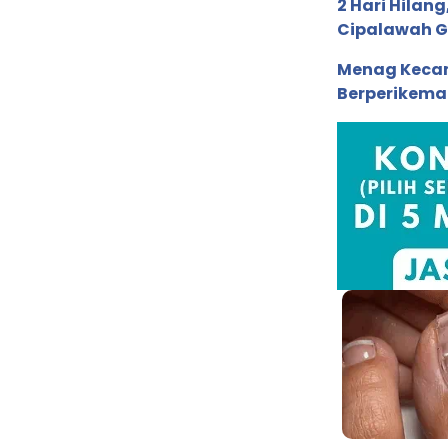
2 Hari Hila
Cipalawah G
Menag Kecam
Berperikema