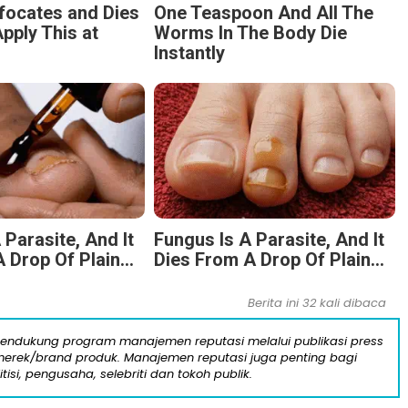
focates and Dies
One Teaspoon And All The
pply This at
Worms In The Body Die
Instantly
 Parasite, And It
Fungus Is A Parasite, And It
 Drop Of Plain...
Dies From A Drop Of Plain...
Berita ini 32 kali dibaca
mendukung program manajemen reputasi melalui publikasi press
n merek/brand produk. Manajemen reputasi juga penting bagi
itisi, pengusaha, selebriti dan tokoh publik.