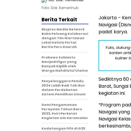
Foto: Dok. Kemenhub
Jakarta – Kem
Berita Terkait
Navigasi (Dis
Ekspres Media Network
padat karya.
Buka Peluang Kolaborasi
dengan Tim Wartawan
Lokal Kelola Portal
Berita Pers Daerah
Yuks, dukung
konten arti
Prabowo Subianto
kuliner 
Menjadi Figur yang
Banyak Dipilih oleh
Warga Nahdlatul Ulama
Sedikitnya 60
Penyelenggara Pemilu
Barat, Sungai
2024 Lebih Baik Tak Ikut
dalam Perdebatan
kegiatan ini.
Sistem Pemilihan Umum
“Program pada
Demi Pengamanan
Perayaan Tahun Baru
Navigasi yang 
2023, Polri Perketat
Kegiatan Izin Keramaian
Navigasi Kelas
berkesinambun
Kedatangan FIFA di G20