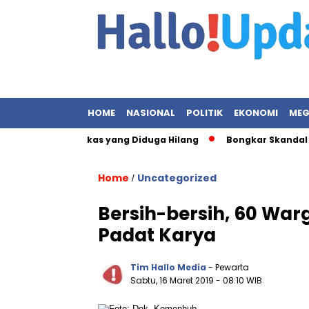
HOME
NASIONAL
POLITIK
EKONOMI
MEG
 Terkait Berkas yang Diduga Hilang
Bongkar Skandal Korupsi 
Home
Uncategorized
/
Bersih-bersih, 60 War
Padat Karya
Tim Hallo Media
- Pewarta
Sabtu, 16 Maret 2019
- 08:10 WIB