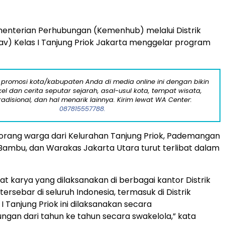
enterian Perhubungan (Kemenhub) melalui Distrik
nav) Kelas I Tanjung Priok Jakarta menggelar program
 promosi kota/kabupaten Anda di media online ini dengan bikin
kel dan cerita seputar sejarah, asal-usul kota, tempat wisata,
tradisional, dan hal menarik lainnya. Kirim lewat WA Center:
087815557788.
 orang warga dari Kelurahan Tanjung Priok, Pademangan
 Bambu, dan Warakas Jakarta Utara turut terlibat dalam
t karya yang dilaksanakan di berbagai kantor Distrik
tersebar di seluruh Indonesia, termasuk di Distrik
 I Tanjung Priok ini dilaksanakan secara
gan dari tahun ke tahun secara swakelola,” kata