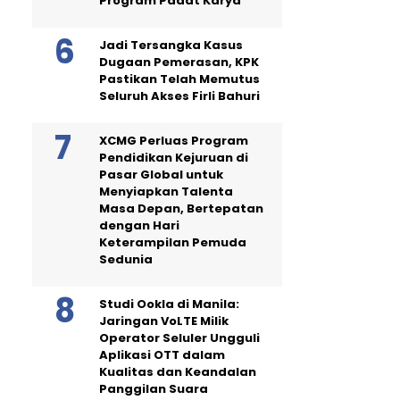
Program Padat Karya
Jadi Tersangka Kasus
Dugaan Pemerasan, KPK
Pastikan Telah Memutus
Seluruh Akses Firli Bahuri
XCMG Perluas Program
Pendidikan Kejuruan di
Pasar Global untuk
Menyiapkan Talenta
Masa Depan, Bertepatan
dengan Hari
Keterampilan Pemuda
Sedunia
Studi Ookla di Manila:
Jaringan VoLTE Milik
Operator Seluler Ungguli
Aplikasi OTT dalam
Kualitas dan Keandalan
Panggilan Suara