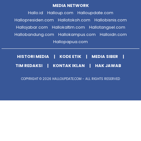
MEDIA NETWORK
Hallo.id
Halloup.com
Halloupdate.com
Hallopresiden.com
Hallotokoh.com
Hallobisnis.com
Hallojabar.com
Hallokaltim.com
Hallotangsel.com
Hallobandung.com
Hallokampus.com
Halloidn.com
Hallopapua.com
HISTORI MEDIA
KODE ETIK
MEDIA SIBER
TIM REDAKSI
KONTAK IKLAN
HAK JAWAB
COPYRIGHT © 2026 HALLOUPDATE.COM - ALL RIGHTS RESERVED