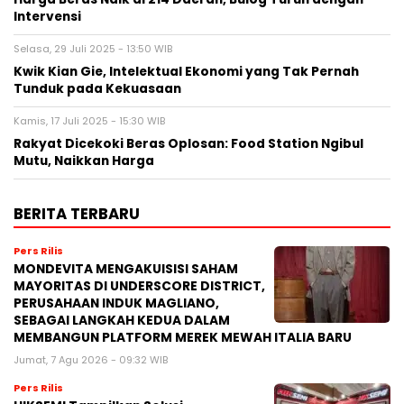
Intervensi
Selasa, 29 Juli 2025 - 13:50 WIB
Kwik Kian Gie, Intelektual Ekonomi yang Tak Pernah
Tunduk pada Kekuasaan
Kamis, 17 Juli 2025 - 15:30 WIB
Rakyat Dicekoki Beras Oplosan: Food Station Ngibul
Mutu, Naikkan Harga
BERITA TERBARU
Pers Rilis
MONDEVITA MENGAKUISISI SAHAM
MAYORITAS DI UNDERSCORE DISTRICT,
PERUSAHAAN INDUK MAGLIANO,
SEBAGAI LANGKAH KEDUA DALAM
MEMBANGUN PLATFORM MEREK MEWAH ITALIA BARU
Jumat, 7 Agu 2026 - 09:32 WIB
Pers Rilis