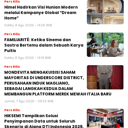
Pers Rilis
Himel Hadirkan Visi Hunian Modern
melalui Kampanye Global “Dream
Home”
Sabtu, 8 Agu 2026 - 14:26 WIB
Pers Rilis
FAMILIARITÉ: Ketika Sinema dan
Sastra Bertemu dalam Sebuah Karya
Puitis
Sabtu, 8 Agu 2026 - 14:19 WIB
Pers Rilis
MONDEVITA MENGAKUISISI SAHAM
MAYORITAS DI UNDERSCORE DISTRICT,
PERUSAHAAN INDUK MAGLIANO,
SEBAGAI LANGKAH KEDUA DALAM
MEMBANGUN PLATFORM MEREK MEWAH ITALIA BARU
Jumat, 7 Agu 2026 - 09:32 WIB
Pers Rilis
HIKSEMI Tampilkan Solusi
Penyimpanan Data untuk Seluruh
Skenario di Ajang DTI Indonesia 2026,