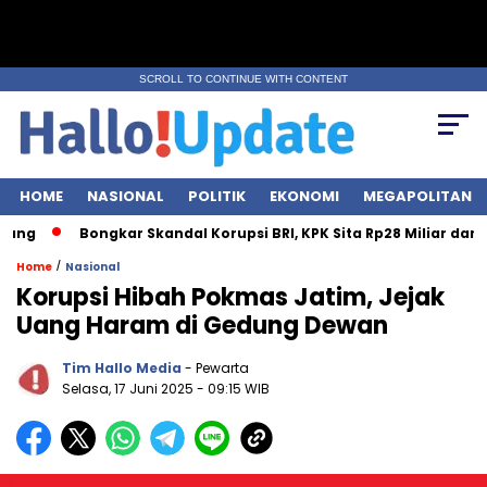
SCROLL TO CONTINUE WITH CONTENT
HOME
NASIONAL
POLITIK
EKONOMI
MEGAPOLITAN
Bongkar Skandal Korupsi BRI, KPK Sita Rp28 Miliar dari 7 Lokasi!
/
Home
Nasional
Korupsi Hibah Pokmas Jatim, Jejak
Uang Haram di Gedung Dewan
Tim Hallo Media
- Pewarta
Selasa, 17 Juni 2025
- 09:15 WIB