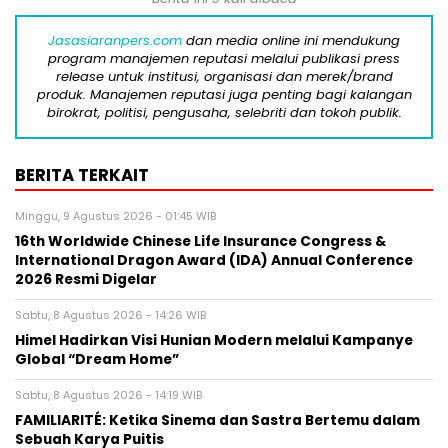
Jasasiaranpers.com
dan media online ini mendukung
program manajemen reputasi melalui publikasi press
release untuk institusi, organisasi dan merek/brand
produk. Manajemen reputasi juga penting bagi kalangan
birokrat, politisi, pengusaha, selebriti dan tokoh publik.
BERITA TERKAIT
Minggu, 9 Agustus 2026 - 01:45 WIB
16th Worldwide Chinese Life Insurance Congress &
International Dragon Award (IDA) Annual Conference
2026 Resmi Digelar
Sabtu, 8 Agustus 2026 - 14:26 WIB
Himel Hadirkan Visi Hunian Modern melalui Kampanye
Global “Dream Home”
Sabtu, 8 Agustus 2026 - 14:19 WIB
FAMILIARITÉ: Ketika Sinema dan Sastra Bertemu dalam
Sebuah Karya Puitis