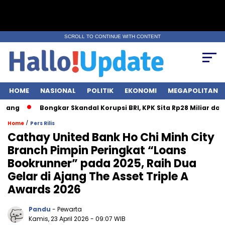
SCROLL TO CONTINUE WITH CONTENT
HOME
NASIONAL
POLITIK
EKONOMI
MEGAPOLITAN
Bongkar Skandal Korupsi BRI, KPK Sita Rp28 Miliar dari 7 Lokasi
/
Home
Pers Rilis
Cathay United Bank Ho Chi Minh City
Branch Pimpin Peringkat “Loans
Bookrunner” pada 2025, Raih Dua
Gelar di Ajang The Asset Triple A
Awards 2026
Pandu
- Pewarta
Kamis, 23 April 2026
- 09:07 WIB