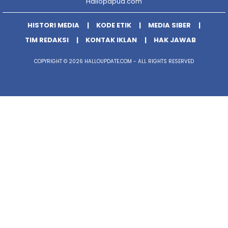
Hallopapua.com
HISTORI MEDIA
KODE ETIK
MEDIA SIBER
TIM REDAKSI
KONTAK IKLAN
HAK JAWAB
COPYRIGHT © 2026 HALLOUPDATE.COM - ALL RIGHTS RESERVED