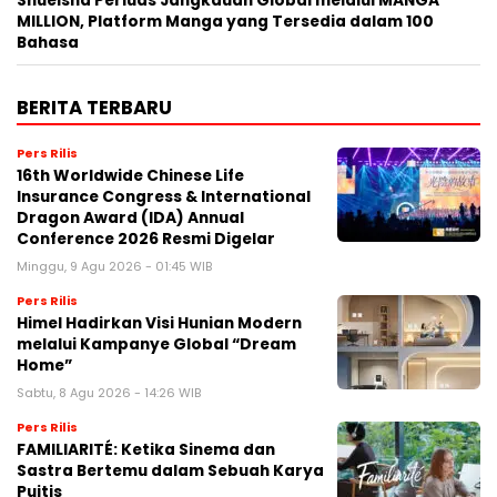
Shueisha Perluas Jangkauan Global melalui MANGA
MILLION, Platform Manga yang Tersedia dalam 100
Bahasa
BERITA TERBARU
Pers Rilis
16th Worldwide Chinese Life
Insurance Congress & International
Dragon Award (IDA) Annual
Conference 2026 Resmi Digelar
Minggu, 9 Agu 2026 - 01:45 WIB
Pers Rilis
Himel Hadirkan Visi Hunian Modern
melalui Kampanye Global “Dream
Home”
Sabtu, 8 Agu 2026 - 14:26 WIB
Pers Rilis
FAMILIARITÉ: Ketika Sinema dan
Sastra Bertemu dalam Sebuah Karya
Puitis