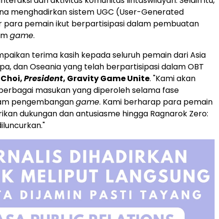
eraksi dan aktivitas komunitas lintaswilayah. Selain itu,
a menghadirkan sistem UGC (User-Generated
 para pemain ikut berpartisipasi dalam pembuatan
lam
game
.
aikan terima kasih kepada seluruh pemain dari Asia
pa, dan Oseania yang telah berpartisipasi dalam OBT
 Choi,
President
, Gravity Game Unite
. "Kami akan
erbagai masukan yang diperoleh selama fase
alam pengembangan
game
. Kami berharap para pemain
ikan dukungan dan antusiasme hingga Ragnarok Zero:
iluncurkan."