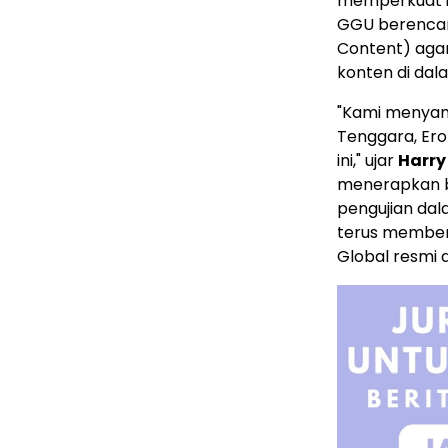
memperkuat int
GGU berencan
Content) agar
konten di da
"Kami menyamp
Tenggara, Ero
ini," ujar
Harry
menerapkan b
pengujian d
terus member
Global resmi d