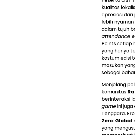
Peserta OBT 
kualitas loka
apresiasi da
lebih nyaman
dalam tujuh b
attendance e
Points setiap
yang hanya t
kostum edisi 
masukan yang 
sebagai baha
Menjelang pe
komunitas
Ra
berinteraksi l
game
ini jug
Tenggara, Ero
Zero: Global
yang mengusun