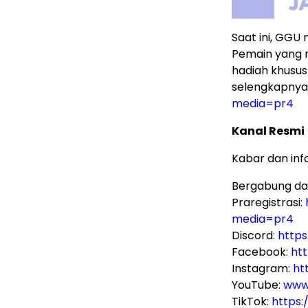
Saat ini, GGU
Pemain yang 
hadiah khusus
selengkapnya
media=pr4
Kanal Resmi
Kabar dan inf
Bergabung da
Praregistrasi:
media=pr4
Discord:
https
Facebook:
ht
Instagram:
ht
YouTube:
www
TikTok:
https: