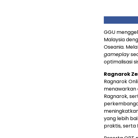
GGU menggel
Malaysia deng
Oseania. Melal
gameplay
sec
optimalisasi s
Ragnarok Zer
Ragnarok Onl
menawarkan a
Ragnarok, se
perkembangan
meningkatka
yang lebih baik
praktis, serta