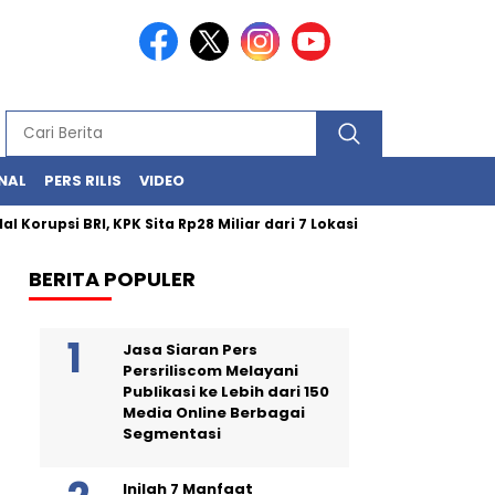
NAL
PERS RILIS
VIDEO
 Korupsi BRI, KPK Sita Rp28 Miliar dari 7 Lokasi!
Khalid Bas
BERITA POPULER
Jasa Siaran Pers
Persriliscom Melayani
Publikasi ke Lebih dari 150
Media Online Berbagai
Segmentasi
Inilah 7 Manfaat