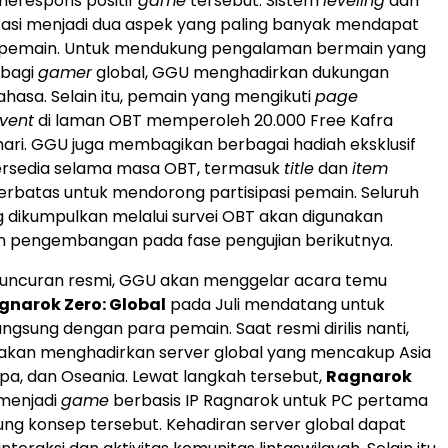
merespons positif
game
tersebut. Sistem
leveling
dan
lisasi menjadi dua aspek yang paling banyak mendapat
ri pemain. Untuk mendukung pengalaman bermain yang
 bagi
gamer
global, GGU menghadirkan dukungan
ahasa. Selain itu, pemain yang mengikuti
page
vent
di laman OBT memperoleh 20.000 Free Kafra
 hari. GGU juga membagikan berbagai hadiah eksklusif
ersedia selama masa OBT, termasuk
title
dan
item
terbatas untuk mendorong partisipasi pemain. Seluruh
dikumpulkan melalui survei OBT akan digunakan
n pengembangan pada fase pengujian berikutnya.
luncuran resmi, GGU akan menggelar acara temu
gnarok Zero: Global
pada Juli mendatang untuk
angsung dengan para pemain. Saat resmi dirilis nanti,
a akan menghadirkan server global yang mencakup Asia
pa, dan Oseania. Lewat langkah tersebut,
Ragnarok
menjadi
game
berbasis IP Ragnarok untuk PC pertama
g konsep tersebut. Kehadiran server global dapat