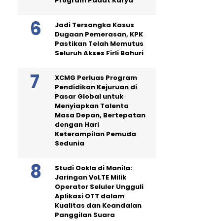
Program Padat Karya
Jadi Tersangka Kasus
Dugaan Pemerasan, KPK
Pastikan Telah Memutus
Seluruh Akses Firli Bahuri
XCMG Perluas Program
Pendidikan Kejuruan di
Pasar Global untuk
Menyiapkan Talenta
Masa Depan, Bertepatan
dengan Hari
Keterampilan Pemuda
Sedunia
Studi Ookla di Manila:
Jaringan VoLTE Milik
Operator Seluler Ungguli
Aplikasi OTT dalam
Kualitas dan Keandalan
Panggilan Suara