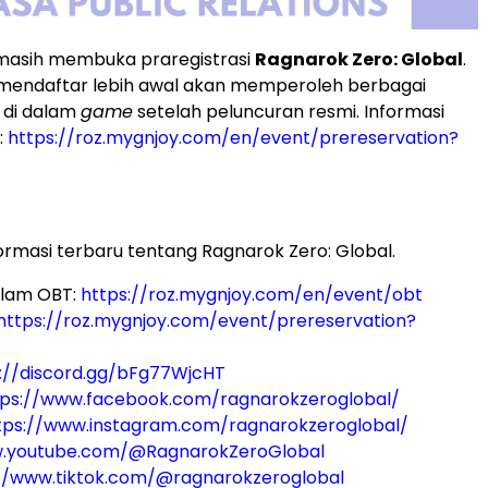
 masih membuka praregistrasi
Ragnarok Zero: Global
.
mendaftar lebih awal akan memperoleh berbagai
 di dalam
game
setelah peluncuran resmi. Informasi
:
https://roz.mygnjoy.com/en/event/prereservation?
ormasi terbaru tentang Ragnarok Zero: Global.
lam OBT:
https://roz.mygnjoy.com/en/event/obt
https://roz.mygnjoy.com/event/prereservation?
://discord.gg/bFg77WjcHT
tps://www.facebook.com/ragnarokzeroglobal/
tps://www.instagram.com/ragnarokzeroglobal/
.youtube.com/@RagnarokZeroGlobal
//www.tiktok.com/@ragnarokzeroglobal