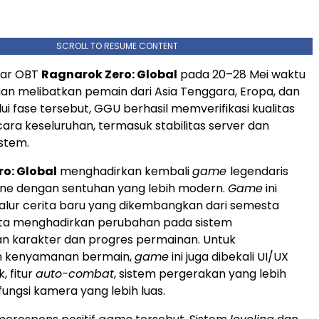
SCROLL TO RESUME CONTENT
ar OBT
Ragnarok Zero: Global
pada 20–28 Mei waktu
an melibatkan pemain dari Asia Tenggara, Eropa, dan
ui fase tersebut, GGU berhasil memverifikasi kualitas
ara keseluruhan, termasuk stabilitas server dan
istem.
o: Global
menghadirkan kembali
game
legendaris
ine dengan sentuhan yang lebih modern.
Game
ini
lur cerita baru yang dikembangkan dari semesta
rta menghadirkan perubahan pada sistem
 karakter dan progres permainan. Untuk
n kenyamanan bermain,
game
ini juga dibekali UI/UX
, fitur
auto-combat
, sistem pergerakan yang lebih
 fungsi kamera yang lebih luas.