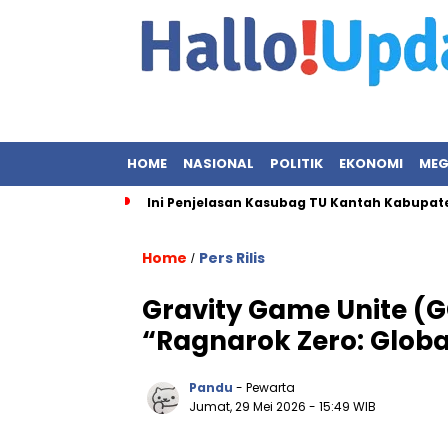
HOME
NASIONAL
POLITIK
EKONOMI
MEG
Ini Penjelasan Kasubag TU Kantah Kabupate
Home
Pers Rilis
/
Gravity Game Unite (
“Ragnarok Zero: Glob
Pandu
- Pewarta
Jumat, 29 Mei 2026
- 15:49 WIB