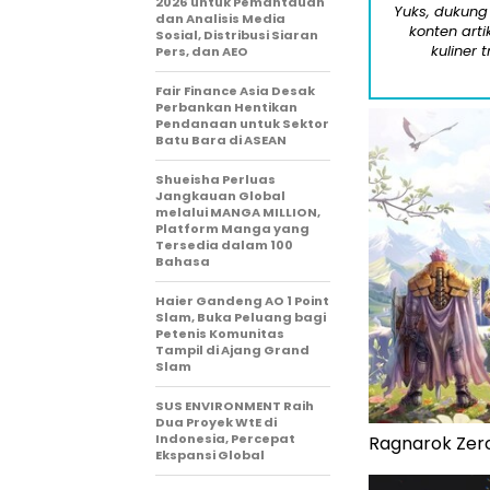
2026 untuk Pemantauan
Yuks, dukung
dan Analisis Media
konten arti
Sosial, Distribusi Siaran
kuliner 
Pers, dan AEO
Fair Finance Asia Desak
Perbankan Hentikan
Pendanaan untuk Sektor
Batu Bara di ASEAN
Shueisha Perluas
Jangkauan Global
melalui MANGA MILLION,
Platform Manga yang
Tersedia dalam 100
Bahasa
Haier Gandeng AO 1 Point
Slam, Buka Peluang bagi
Petenis Komunitas
Tampil di Ajang Grand
Slam
SUS ENVIRONMENT Raih
Dua Proyek WtE di
Indonesia, Percepat
Ragnarok Zero
Ekspansi Global