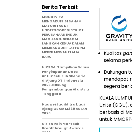
Berita Terkait
MONDEVITA
MENGAKUISISI SAHAM
MAYORITAS DI
UNDERSCORE DISTRICT,
PERUSAHAAN INDUK
MAGLIANO, SEBAGAI
LANGKAH KEDUA DALAM
MEMBANGUN PLATFORM
MEREK MEWAH ITALIA
Kualitas
ga
BARU
selama peri
HIKSEMI Tampilkan Solusi
Dukungan tu
Penyimpanan Data
untuk Seluruh Skenario
mendapat re
di Ajang DTI Indonesia
2026, Dukung
segera berl
Pengembangan AI di Asia
Tenggara
KUALA LUMPUR
Unite (GGU),
Huawei Jadi Mitra bagi
Ajang GSMA M360 ASEAN
berbasis di M
2026
untuk MMORPG
Cision Raih MarTech
Breakthrough Awards