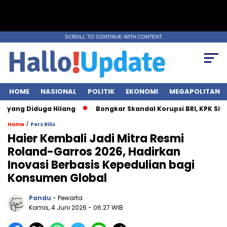
SCROLL TO CONTINUE WITH CONTENT
HOME
NASIONAL
POLITIK
EKONOMI
MEGAPOLITAN
iduga Hilang
Bongkar Skandal Korupsi BRI, KPK Sita Rp28 Mili
/
Home
Pers Rilis
Haier Kembali Jadi Mitra Resmi
Roland-Garros 2026, Hadirkan
Inovasi Berbasis Kepedulian bagi
Konsumen Global
Pandu
- Pewarta
Kamis, 4 Juni 2026
- 06:27 WIB