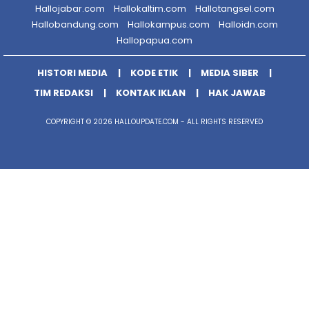
Hallojabar.com
Hallokaltim.com
Hallotangsel.com
Hallobandung.com
Hallokampus.com
Halloidn.com
Hallopapua.com
HISTORI MEDIA
KODE ETIK
MEDIA SIBER
TIM REDAKSI
KONTAK IKLAN
HAK JAWAB
COPYRIGHT © 2026 HALLOUPDATE.COM - ALL RIGHTS RESERVED