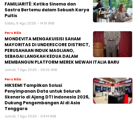
FAMILIARITÉ: Ketika Sinema dan
Sastra Bertemu dalam Sebuah Karya
Puitis
Sabtu, 8 Agu 2026 - 14:19 WIB
Pers Rilis
MONDEVITA MENGAKUISISI SAHAM
MAYORITAS DI UNDERSCORE DISTRICT,
PERUSAHAAN INDUK MAGLIANO,
SEBAGAI LANGKAH KEDUA DALAM
MEMBANGUN PLATFORM MEREK MEWAH ITALIA BARU
Jumat, 7 Agu 2026 - 09:32 WIB
Pers Rilis
HIKSEMI Tampilkan Solusi
Penyimpanan Data untuk Seluruh
Skenario di Ajang DTI Indonesia 2026,
Dukung Pengembangan AI di Asia
Tenggara
Jumat, 7 Agu 2026 - 04:14 WIB