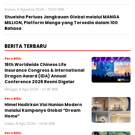
Kamis, 6 Agustus 2026 - 13:00 WIB
Shueisha Perluas Jangkauan Global melalui MANGA
MILLION, Platform Manga yang Tersedia dalam 100
Bahasa
BERITA TERBARU
Pers Rilis
16th Worldwide Chinese Life
Insurance Congress & International
Dragon Award (IDA) Annual
Conference 2026 Resmi Digelar
Minggu, 9 Agu 2026 - 01:45 WIB
Pers Rilis
Himel Hadirkan Visi Hunian Modern
melalui Kampanye Global “Dream
Home”
Sabtu, 8 Agu 2026 - 14:26 WIB
Pers Rilis