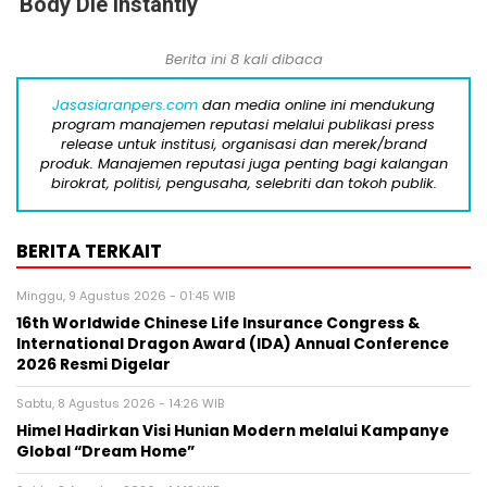
Body Die Instantly
Berita ini 8 kali dibaca
Jasasiaranpers.com
dan media online ini mendukung
program manajemen reputasi melalui publikasi press
release untuk institusi, organisasi dan merek/brand
produk. Manajemen reputasi juga penting bagi kalangan
birokrat, politisi, pengusaha, selebriti dan tokoh publik.
BERITA TERKAIT
Minggu, 9 Agustus 2026 - 01:45 WIB
16th Worldwide Chinese Life Insurance Congress &
International Dragon Award (IDA) Annual Conference
2026 Resmi Digelar
Sabtu, 8 Agustus 2026 - 14:26 WIB
Himel Hadirkan Visi Hunian Modern melalui Kampanye
Global “Dream Home”