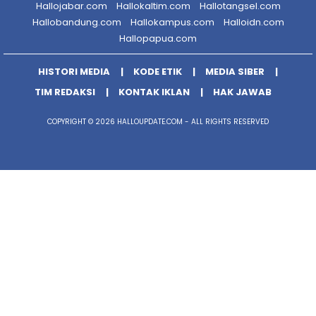
Hallojabar.com
Hallokaltim.com
Hallotangsel.com
Hallobandung.com
Hallokampus.com
Halloidn.com
Hallopapua.com
HISTORI MEDIA
KODE ETIK
MEDIA SIBER
TIM REDAKSI
KONTAK IKLAN
HAK JAWAB
COPYRIGHT © 2026 HALLOUPDATE.COM - ALL RIGHTS RESERVED