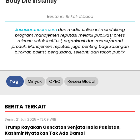
Body Die Instantly
Berita ini 19 kali dibaca
Jasasiaranpers.com
dan media online ini mendukung
program manajemen reputasi melalui publikasi press
release untuk institusi, organisasi dan merek/brand
produk. Manajemen reputasi juga penting bagi kalangan
birokrat, politisi, pengusaha, selebriti dan tokoh publik.
Tag :
Minyak
OPEC
Resesi Global
BERITA TERKAIT
Senin, 21 Juli 2025 - 13:09 WIB
Trump Rayakan Gencatan Senjata India Pakistan,
Kashmir Nyatakan Tak Ada Damai