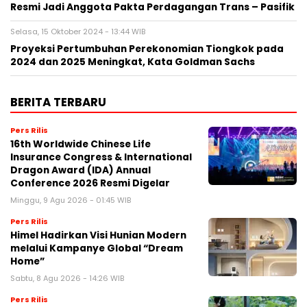
Resmi Jadi Anggota Pakta Perdagangan Trans – Pasifik
Selasa, 15 Oktober 2024 - 13:44 WIB
Proyeksi Pertumbuhan Perekonomian Tiongkok pada
2024 dan 2025 Meningkat, Kata Goldman Sachs
BERITA TERBARU
Pers Rilis
16th Worldwide Chinese Life
Insurance Congress & International
Dragon Award (IDA) Annual
Conference 2026 Resmi Digelar
Minggu, 9 Agu 2026 - 01:45 WIB
Pers Rilis
Himel Hadirkan Visi Hunian Modern
melalui Kampanye Global “Dream
Home”
Sabtu, 8 Agu 2026 - 14:26 WIB
Pers Rilis