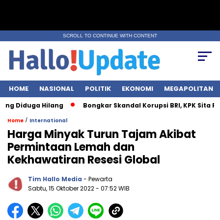
SCROLL TO CONTINUE WITH CONTENT
HOME
NASIONAL
POLITIK
EKONOMI
MEGAPOLITAN
iduga Hilang
Bongkar Skandal Korupsi BRI, KPK Sita Rp28 Milia
/
Home
International
Harga Minyak Turun Tajam Akibat
Permintaan Lemah dan
Kekhawatiran Resesi Global
Tim Hallo Media
- Pewarta
Sabtu, 15 Oktober 2022
- 07:52 WIB