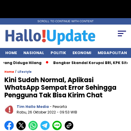
SCROLL TO CONTINUE WITH CONTENT
HOME
NASIONAL
POLITIK
EKONOMI
MEGAPOLITAN
 Diduga Hilang
Bongkar Skandal Korupsi BRI, KPK Sita Rp28 Mi
/
Home
Lifestyle
Kini Sudah Normal, Aplikasi
WhatsApp Sempat Error Sehingga
Pengguna Tak Bisa Kirim Chat
Tim Hallo Media
- Pewarta
Rabu, 26 Oktober 2022
- 09:53 WIB