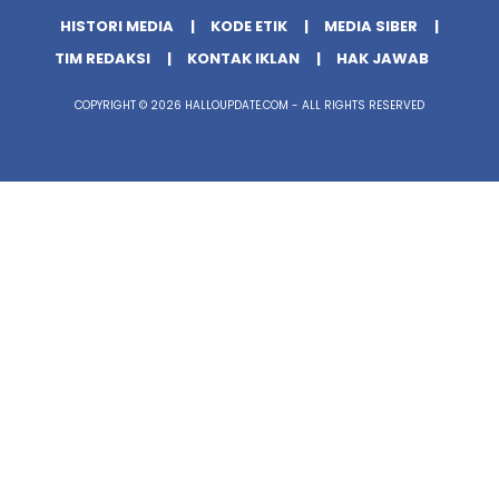
HISTORI MEDIA
KODE ETIK
MEDIA SIBER
TIM REDAKSI
KONTAK IKLAN
HAK JAWAB
COPYRIGHT © 2026 HALLOUPDATE.COM - ALL RIGHTS RESERVED