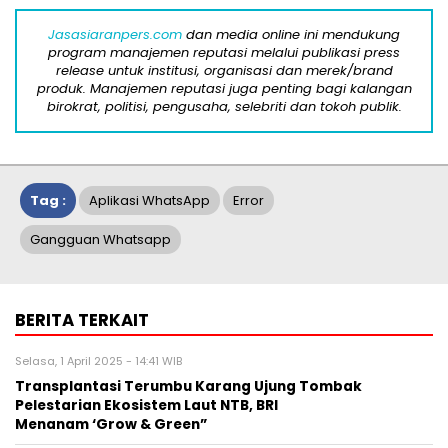
Jasasiaranpers.com
dan media online ini mendukung
program manajemen reputasi melalui publikasi press
release untuk institusi, organisasi dan merek/brand
produk. Manajemen reputasi juga penting bagi kalangan
birokrat, politisi, pengusaha, selebriti dan tokoh publik.
Tag :
Aplikasi WhatsApp
Error
Gangguan Whatsapp
BERITA TERKAIT
Selasa, 1 April 2025 - 14:41 WIB
Transplantasi Terumbu Karang Ujung Tombak
Pelestarian Ekosistem Laut NTB, BRI
Menanam ‘Grow & Green”