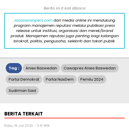
Berita ini 6 kali dibaca
Jasasiaranpers.com
dan media online ini mendukung
program manajemen reputasi melalui publikasi press
release untuk institusi, organisasi dan merek/brand
produk. Manajemen reputasi juga penting bagi kalangan
birokrat, politisi, pengusaha, selebriti dan tokoh publik.
Tag :
Anies Baswedan
Cawapres Anies Baswedan
Partai Demokrat
Partai NasDem
Pemilu 2024
Sudirman Said
BERITA TERKAIT
Rabu, 16 Juli 2025 - 11:41 WIB