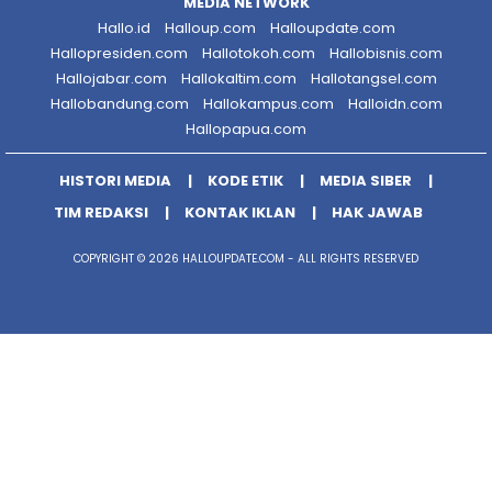
MEDIA NETWORK
Hallo.id
Halloup.com
Halloupdate.com
Hallopresiden.com
Hallotokoh.com
Hallobisnis.com
Hallojabar.com
Hallokaltim.com
Hallotangsel.com
Hallobandung.com
Hallokampus.com
Halloidn.com
Hallopapua.com
HISTORI MEDIA
KODE ETIK
MEDIA SIBER
TIM REDAKSI
KONTAK IKLAN
HAK JAWAB
COPYRIGHT © 2026 HALLOUPDATE.COM - ALL RIGHTS RESERVED