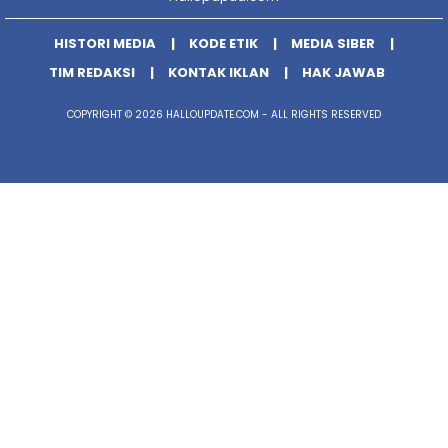
HISTORI MEDIA
KODE ETIK
MEDIA SIBER
TIM REDAKSI
KONTAK IKLAN
HAK JAWAB
COPYRIGHT © 2026 HALLOUPDATE.COM - ALL RIGHTS RESERVED