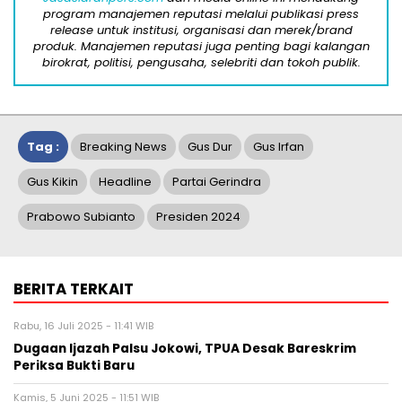
program manajemen reputasi melalui publikasi press
release untuk institusi, organisasi dan merek/brand
produk. Manajemen reputasi juga penting bagi kalangan
birokrat, politisi, pengusaha, selebriti dan tokoh publik.
Tag :
Breaking News
Gus Dur
Gus Irfan
Gus Kikin
Headline
Partai Gerindra
Prabowo Subianto
Presiden 2024
BERITA TERKAIT
Rabu, 16 Juli 2025 - 11:41 WIB
Dugaan Ijazah Palsu Jokowi, TPUA Desak Bareskrim
Periksa Bukti Baru
Kamis, 5 Juni 2025 - 11:51 WIB