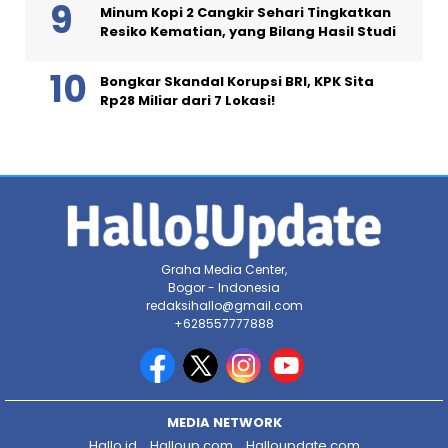
Minum Kopi 2 Cangkir Sehari Tingkatkan
Resiko Kematian, yang Bilang Hasil Studi
Bongkar Skandal Korupsi BRI, KPK Sita
Rp28 Miliar dari 7 Lokasi!
Graha Media Center,
Bogor - Indonesia
redaksihallo@gmail.com
+628557777888
MEDIA NETWORK
Hallo.id
Halloup.com
Halloupdate.com