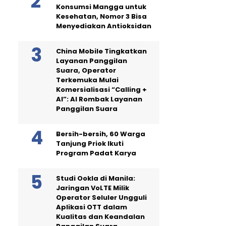
Konsumsi Mangga untuk
Kesehatan, Nomor 3 Bisa
Menyediakan Antioksidan
China Mobile Tingkatkan
Layanan Panggilan
Suara, Operator
Terkemuka Mulai
Komersialisasi “Calling +
AI”: AI Rombak Layanan
Panggilan Suara
Bersih-bersih, 60 Warga
Tanjung Priok Ikuti
Program Padat Karya
Studi Ookla di Manila:
Jaringan VoLTE Milik
Operator Seluler Ungguli
Aplikasi OTT dalam
Kualitas dan Keandalan