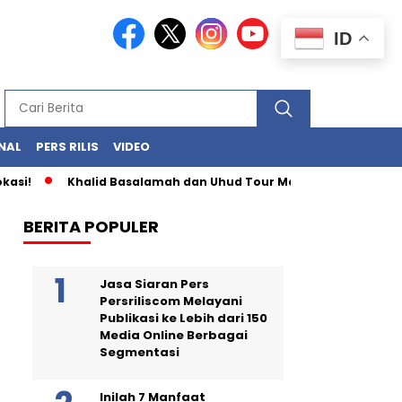
ID
NAL
PERS RILIS
VIDEO
si!
Khalid Basalamah dan Uhud Tour Masuk Radar KPK Kasus
BERITA POPULER
Jasa Siaran Pers
Persriliscom Melayani
Publikasi ke Lebih dari 150
Media Online Berbagai
Segmentasi
Inilah 7 Manfaat