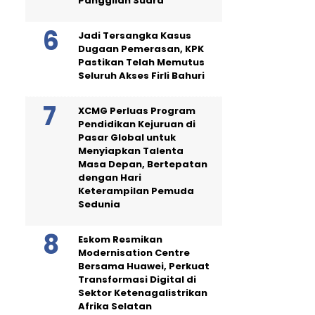
Panggilan Suara
Jadi Tersangka Kasus
Dugaan Pemerasan, KPK
Pastikan Telah Memutus
Seluruh Akses Firli Bahuri
XCMG Perluas Program
Pendidikan Kejuruan di
Pasar Global untuk
Menyiapkan Talenta
Masa Depan, Bertepatan
dengan Hari
Keterampilan Pemuda
Sedunia
Eskom Resmikan
Modernisation Centre
Bersama Huawei, Perkuat
Transformasi Digital di
Sektor Ketenagalistrikan
Afrika Selatan