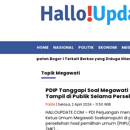
HOME
NASIONAL
POLITIK
EKONOMI
MEG
TU Kantah Kabupaten Bogor I Terkait Berkas yang Diduga Hilang
Topik
Megawati
PDIP Tanggapi Soal Megawati
Tampil di Publik Selama Perse
Politik
| Selasa, 2 April 2024 - 11:50 WIB
HALLOUPDATE.COM – PDI Perjuangan men
Ketua Umum Megawati Soekarnoputri di 
perselisihan hasil pemilihan umum (PHPU
(MK)….