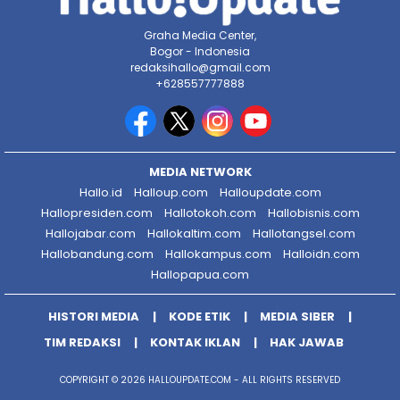
Graha Media Center,
Bogor - Indonesia
redaksihallo@gmail.com
+628557777888
MEDIA NETWORK
Hallo.id
Halloup.com
Halloupdate.com
Hallopresiden.com
Hallotokoh.com
Hallobisnis.com
Hallojabar.com
Hallokaltim.com
Hallotangsel.com
Hallobandung.com
Hallokampus.com
Halloidn.com
Hallopapua.com
HISTORI MEDIA
KODE ETIK
MEDIA SIBER
TIM REDAKSI
KONTAK IKLAN
HAK JAWAB
COPYRIGHT © 2026 HALLOUPDATE.COM - ALL RIGHTS RESERVED