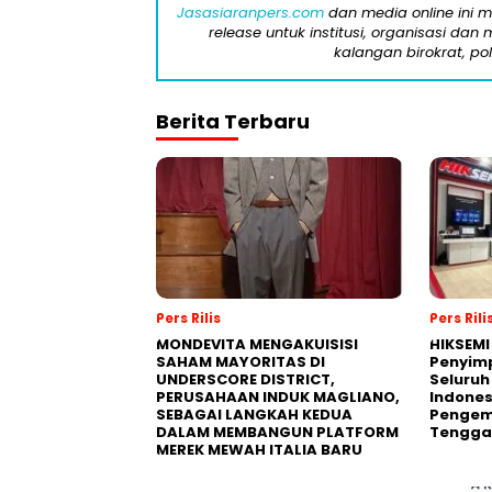
Jasasiaranpers.com
dan media online ini 
release untuk institusi, organisasi da
kalangan birokrat, pol
Berita Terbaru
Pers Rilis
Pers Rili
MONDEVITA MENGAKUISISI
HIKSEMI
SAHAM MAYORITAS DI
Penyim
UNDERSCORE DISTRICT,
Seluruh
PERUSAHAAN INDUK MAGLIANO,
Indones
SEBAGAI LANGKAH KEDUA
Pengemb
DALAM MEMBANGUN PLATFORM
Tengga
MEREK MEWAH ITALIA BARU