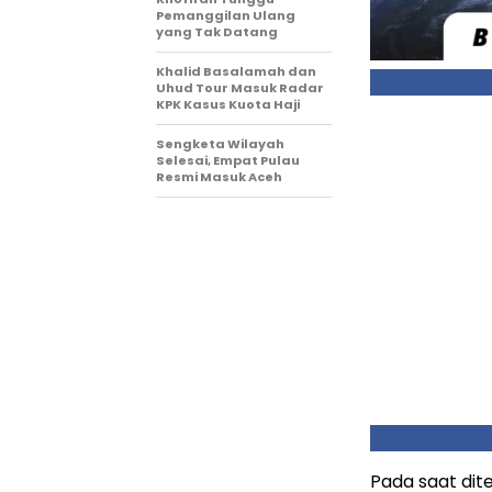
Pemanggilan Ulang
yang Tak Datang
Khalid Basalamah dan
Uhud Tour Masuk Radar
KPK Kasus Kuota Haji
Sengketa Wilayah
Selesai, Empat Pulau
Resmi Masuk Aceh
Pada saat dit