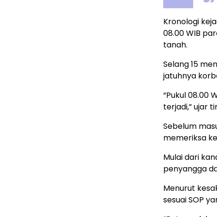
Kronologi kej
08.00 WIB pa
tanah.
Selang 15 me
jatuhnya korba
“Pukul 08.00 
terjadi,” ujar
Sebelum masu
memeriksa k
Mulai dari ka
penyangga da
Menurut kesa
sesuai SOP ya