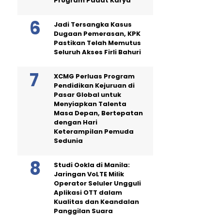
Program Padat Karya
Jadi Tersangka Kasus
Dugaan Pemerasan, KPK
Pastikan Telah Memutus
Seluruh Akses Firli Bahuri
XCMG Perluas Program
Pendidikan Kejuruan di
Pasar Global untuk
Menyiapkan Talenta
Masa Depan, Bertepatan
dengan Hari
Keterampilan Pemuda
Sedunia
Studi Ookla di Manila:
Jaringan VoLTE Milik
Operator Seluler Ungguli
Aplikasi OTT dalam
Kualitas dan Keandalan
Panggilan Suara