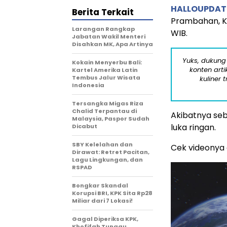
HALLOUPDAT
Berita Terkait
Prambahan, Ko
Larangan Rangkap
WIB.
Jabatan Wakil Menteri
Disahkan MK, Apa Artinya
Yuks, dukung
Kokain Menyerbu Bali:
konten arti
Kartel Amerika Latin
Tembus Jalur Wisata
kuliner 
Indonesia
Tersangka Migas Riza
Chalid Terpantau di
Akibatnya seba
Malaysia, Paspor Sudah
luka ringan.
Dicabut
SBY Kelelahan dan
Cek videonya d
Dirawat: Retret Pacitan,
Lagu Lingkungan, dan
RSPAD
Bongkar Skandal
Korupsi BRI, KPK Sita Rp28
Miliar dari 7 Lokasi!
Gagal Diperiksa KPK,
Khofifah Tunggu