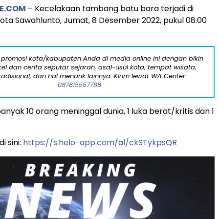
E.COM
– Kecelakaan tambang batu bara terjadi di
ta Sawahlunto, Jumat, 8 Desember 2022, pukul 08.00
 promosi kota/kabupaten Anda di media online ini dengan bikin
kel dan cerita seputar sejarah, asal-usul kota, tempat wisata,
tradisional, dan hal menarik lainnya. Kirim lewat WA Center:
087815557788.
nyak 10 orang meninggal dunia, 1 luka berat/kritis dan 1
i sini:
https://s.helo-app.com/al/ckSTykpsQR