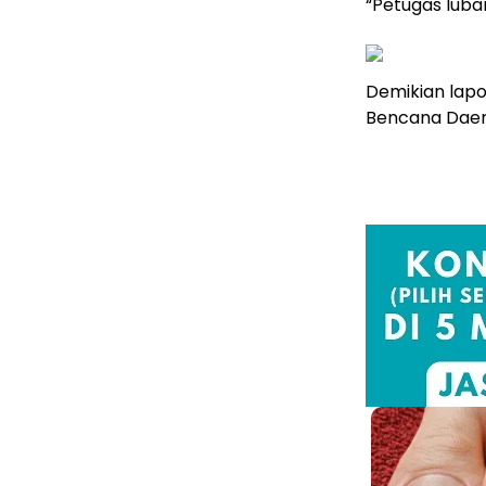
“Petugas luba
Demikian lap
Bencana Daer