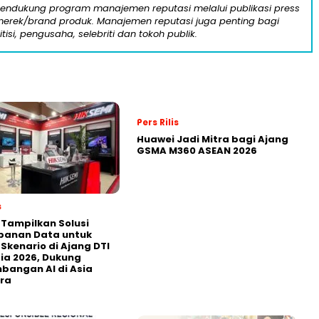
mendukung program manajemen reputasi melalui publikasi press
n merek/brand produk. Manajemen reputasi juga penting bagi
itisi, pengusaha, selebriti dan tokoh publik.
Pers Rilis
Huawei Jadi Mitra bagi Ajang
GSMA M360 ASEAN 2026
s
 Tampilkan Solusi
panan Data untuk
 Skenario di Ajang DTI
ia 2026, Dukung
angan AI di Asia
ra