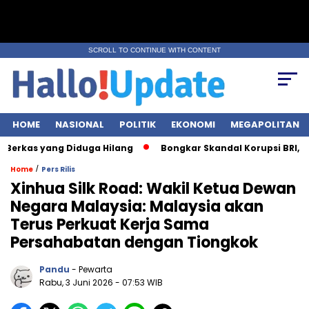
SCROLL TO CONTINUE WITH CONTENT
HOME
NASIONAL
POLITIK
EKONOMI
MEGAPOLITAN
as yang Diduga Hilang
Bongkar Skandal Korupsi BRI, KPK Sita 
/
Home
Pers Rilis
Xinhua Silk Road: Wakil Ketua Dewan
Negara Malaysia: Malaysia akan
Terus Perkuat Kerja Sama
Persahabatan dengan Tiongkok
Pandu
- Pewarta
Rabu, 3 Juni 2026
- 07:53 WIB