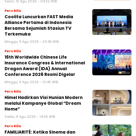
Senin, 10 Agu 2026 - 04:22 WIB
Pers Rilis
Coolita Luncurkan FAST Media
Alliance Pertama di Indonesia
Bersama Sejumlah Stasiun TV
Terkemuka
Minggu, 9 Agu 2026 - 23:49 WIB
Pers Rilis
16th Worldwide Chinese Life
Insurance Congress & International
Dragon Award (IDA) Annual
Conference 2026 Resmi Digelar
Minggu, 9 Agu 2026 - 01:45 WIB
Pers Rilis
Himel Hadirkan Visi Hunian Modern
melalui Kampanye Global “Dream
Home”
Sabtu, 8 Agu 2026 - 14:26 WIB
Pers Rilis
FAMILIARITÉ: Ketika Sinema dan