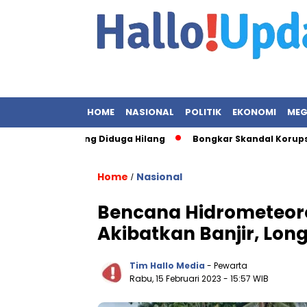
HOME
NASIONAL
POLITIK
EKONOMI
MEG
 Berkas yang Diduga Hilang
Bongkar Skandal Korupsi BRI, KPK 
Home
Nasional
/
Bencana Hidrometeoro
Akibatkan Banjir, Lo
Tim Hallo Media
- Pewarta
Rabu, 15 Februari 2023
- 15:57 WIB