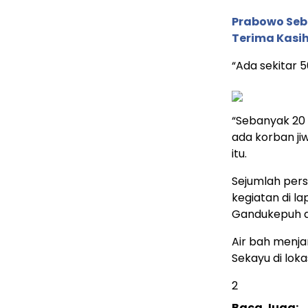
Prabowo Sebu
Terima Kasih
“Ada sekitar 
“Sebanyak 20 
ada korban ji
itu.
Sejumlah per
kegiatan di 
Gandukepuh d
Air bah menj
Sekayu di lokas
2
Baca Juga: