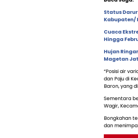
Status Darur
Kabupaten/ 
Cuaca Ekstr
Hingga Febru
Hujan Ringa
Magetan Ja
“Posisi air va
dan Paju di K
Baron, yang di
Sementara ben
Wagir, Kecam
Bongkahan teb
dan menimpa 