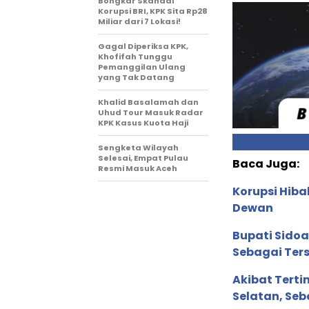
Bongkar Skandal
Korupsi BRI, KPK Sita Rp28
Miliar dari 7 Lokasi!
Gagal Diperiksa KPK,
Khofifah Tunggu
Pemanggilan Ulang
yang Tak Datang
Khalid Basalamah dan
Uhud Tour Masuk Radar
KPK Kasus Kuota Haji
Sengketa Wilayah
Selesai, Empat Pulau
Baca Juga:
Resmi Masuk Aceh
Korupsi Hib
Dewan
Bupati Sido
Sebagai Ter
Akibat Terti
Selatan, Se