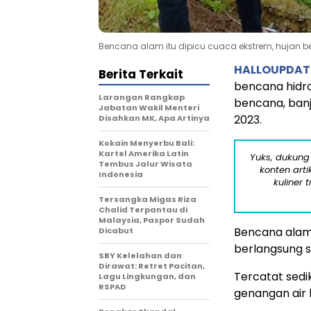
Bencana alam itu dipicu cuaca ekstrem, hujan b
HALLOUPDAT
Berita Terkait
bencana hidr
Larangan Rangkap
bencana, banj
Jabatan Wakil Menteri
2023.
Disahkan MK, Apa Artinya
Kokain Menyerbu Bali:
Kartel Amerika Latin
Yuks, dukung
Tembus Jalur Wisata
konten arti
Indonesia
kuliner 
Tersangka Migas Riza
Chalid Terpantau di
Malaysia, Paspor Sudah
Bencana alam 
Dicabut
berlangsung 
SBY Kelelahan dan
Dirawat: Retret Pacitan,
Tercatat sedi
Lagu Lingkungan, dan
RSPAD
genangan air 