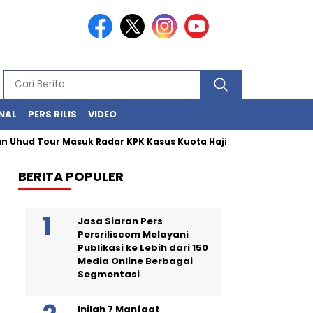
NAL
PERS RILIS
VIDEO
our Masuk Radar KPK Kasus Kuota Haji
Lewotobi Meletus 5 
BERITA POPULER
Jasa Siaran Pers
Persriliscom Melayani
Publikasi ke Lebih dari 150
Media Online Berbagai
Segmentasi
Inilah 7 Manfaat