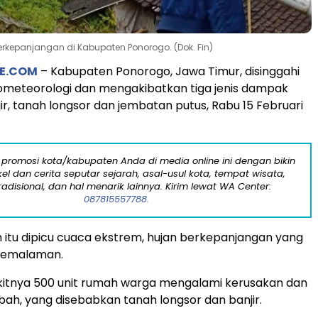
erkepanjangan di Kabupaten Ponorogo. (Dok. Fin)
E.COM
– Kabupaten Ponorogo, Jawa Timur, disinggahi
ometeorologi dan mengakibatkan tiga jenis dampak
ir, tanah longsor dan jembatan putus, Rabu 15 Februari
 promosi kota/kabupaten Anda di media online ini dengan bikin
kel dan cerita seputar sejarah, asal-usul kota, tempat wisata,
tradisional, dan hal menarik lainnya. Kirim lewat WA Center:
087815557788.
itu dipicu cuaca ekstrem, hujan berkepanjangan yang
semalaman.
kitnya 500 unit rumah warga mengalami kerusakan dan
bah, yang disebabkan tanah longsor dan banjir.