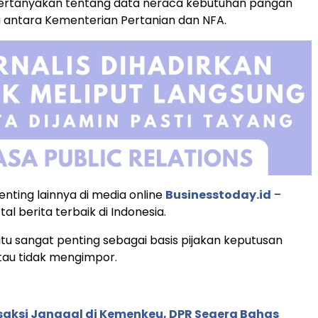
ertanyakan tentang data neraca kebutuhan pangan
 antara Kementerian Pertanian dan NFA.
enting lainnya di media online
Businesstoday.id
–
tal berita terbaik di Indonesia.
itu sangat penting sebagai basis pijakan keputusan
au tidak mengimpor.
nsaksi Janggal di Kemenkeu, DPR Segera Bahas