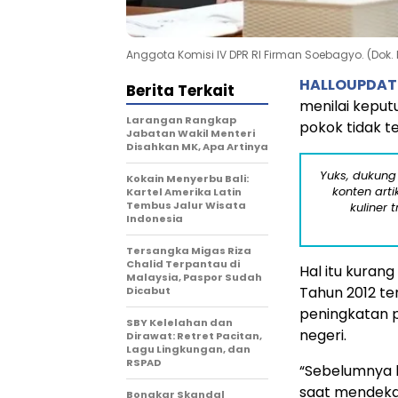
Anggota Komisi IV DPR RI Firman Soebagyo. (Dok. F
HALLOUPDAT
Berita Terkait
menilai kepu
Larangan Rangkap
pokok tidak t
Jabatan Wakil Menteri
Disahkan MK, Apa Artinya
Yuks, dukung
Kokain Menyerbu Bali:
konten arti
Kartel Amerika Latin
Tembus Jalur Wisata
kuliner 
Indonesia
Tersangka Migas Riza
Chalid Terpantau di
Hal itu kuran
Malaysia, Paspor Sudah
Tahun 2012 
Dicabut
peningkatan 
SBY Kelelahan dan
negeri.
Dirawat: Retret Pacitan,
Lagu Lingkungan, dan
RSPAD
“Sebelumnya k
saat mendeka
Bongkar Skandal