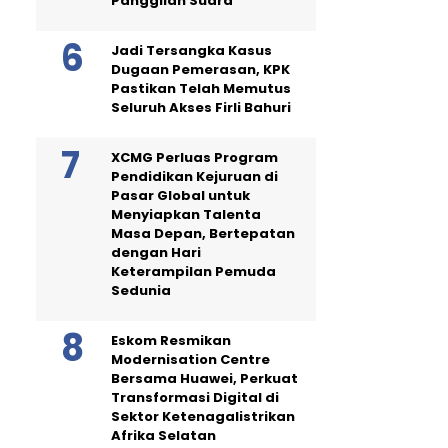
Panggilan Suara
Jadi Tersangka Kasus
Dugaan Pemerasan, KPK
Pastikan Telah Memutus
Seluruh Akses Firli Bahuri
XCMG Perluas Program
Pendidikan Kejuruan di
Pasar Global untuk
Menyiapkan Talenta
Masa Depan, Bertepatan
dengan Hari
Keterampilan Pemuda
Sedunia
Eskom Resmikan
Modernisation Centre
Bersama Huawei, Perkuat
Transformasi Digital di
Sektor Ketenagalistrikan
Afrika Selatan