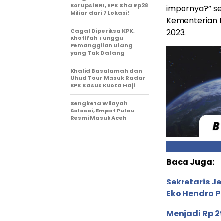
Korupsi BRI, KPK Sita Rp28
impornya?” s
Miliar dari 7 Lokasi!
Kementerian P
Gagal Diperiksa KPK,
2023.
Khofifah Tunggu
Pemanggilan Ulang
yang Tak Datang
Khalid Basalamah dan
Uhud Tour Masuk Radar
KPK Kasus Kuota Haji
Sengketa Wilayah
Selesai, Empat Pulau
Resmi Masuk Aceh
Baca Juga:
Sekretaris J
Eko Hendro P
Menjadi Rp 2