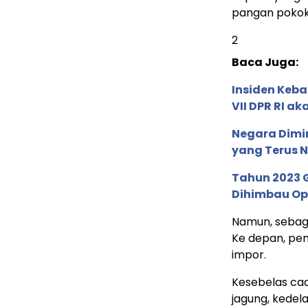
pangan pokok m
2
Baca Juga:
Insiden Keba
VII DPR RI a
Negara Dimin
yang Terus N
Tahun 2023 
Dihimbau Op
Namun, sebag
Ke depan, pem
impor.
Kesebelas ca
jagung, kedela