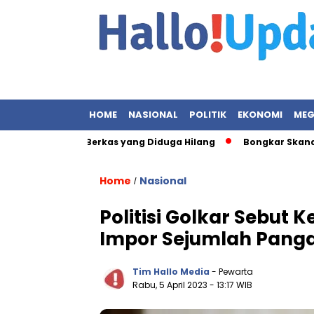
HOME
NASIONAL
POLITIK
EKONOMI
MEG
I Terkait Berkas yang Diduga Hilang
Bongkar Skandal Korupsi
Home
Nasional
/
Politisi Golkar Sebut
Impor Sejumlah Panga
Tim Hallo Media
- Pewarta
Rabu, 5 April 2023
- 13:17 WIB