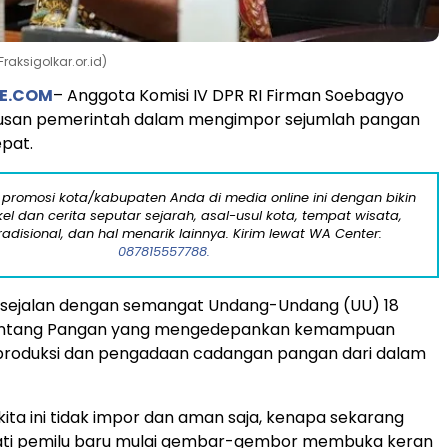
raksigolkar.or.id)
E.COM
– Anggota Komisi IV DPR RI Firman Soebagyo
tusan pemerintah dalam mengimpor sejumlah pangan
epat.
 promosi kota/kabupaten Anda di media online ini dengan bikin
kel dan cerita seputar sejarah, asal-usul kota, tempat wisata,
tradisional, dan hal menarik lainnya. Kirim lewat WA Center:
087815557788.
g sejalan dengan semangat Undang-Undang (UU) 18
tentang Pangan yang mengedepankan kemampuan
produksi dan pengadaan cadangan pangan dari dalam
ita ini tidak impor dan aman saja, kenapa sekarang
ti pemilu baru mulai gembar-gembor membuka keran