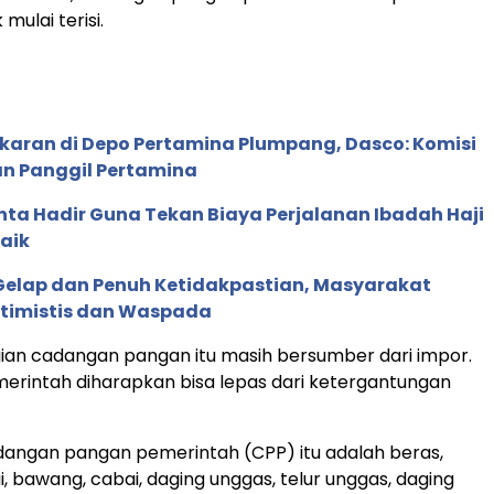
ulai terisi.
karan di Depo Pertamina Plumpang, Dasco: Komisi
kan Panggil Pertamina
ta Hadir Guna Tekan Biaya Perjalanan Ibadah Haji
aik
Gelap dan Penuh Ketidakpastian, Masyarakat
timistis dan Waspada
ian cadangan pangan itu masih bersumber dari impor.
erintah diharapkan bisa lepas dari ketergantungan
dangan pangan pemerintah (CPP) itu adalah beras,
i, bawang, cabai, daging unggas, telur unggas, daging