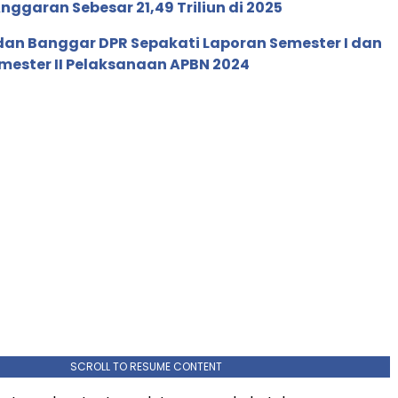
garan Sebesar 21,49 Triliun di 2025
dan Banggar DPR Sepakati Laporan Semester I dan
mester II Pelaksanaan APBN 2024
SCROLL TO RESUME CONTENT