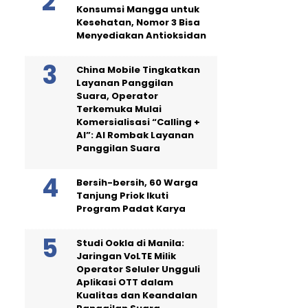
Konsumsi Mangga untuk
Kesehatan, Nomor 3 Bisa
Menyediakan Antioksidan
China Mobile Tingkatkan
Layanan Panggilan
Suara, Operator
Terkemuka Mulai
Komersialisasi “Calling +
AI”: AI Rombak Layanan
Panggilan Suara
Bersih-bersih, 60 Warga
Tanjung Priok Ikuti
Program Padat Karya
Studi Ookla di Manila:
Jaringan VoLTE Milik
Operator Seluler Ungguli
Aplikasi OTT dalam
Kualitas dan Keandalan