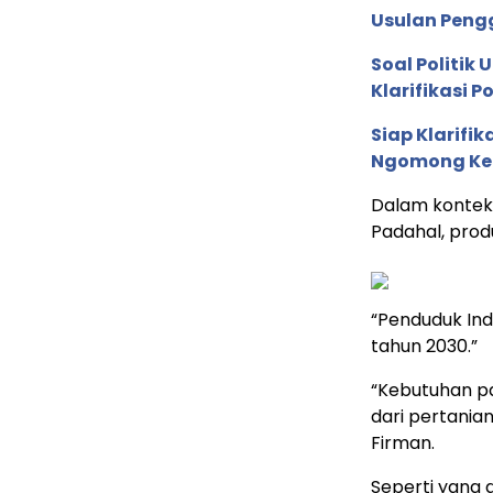
Usulan Peng
Soal Politik
Klarifikasi P
Siap Klarifi
Ngomong Ke
Dalam kontek
Padahal, prod
“Penduduk In
tahun 2030.”
“Kebutuhan pa
dari pertania
Firman.
Seperti yang 