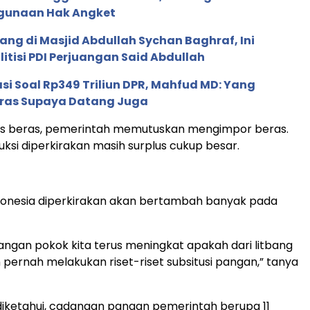
gunaan Hak Angket
 Uang di Masjid Abdullah Sychan Baghraf, Ini
olitisi PDI Perjuangan Said Abdullah
kasi Soal Rp349 Triliun DPR, Mahfud MD: Yang
ras Supaya Datang Juga
s beras, pemerintah memutuskan mengimpor beras.
uksi diperkirakan masih surplus cukup besar.
donesia diperkirakan akan bertambah banyak pada
ngan pokok kita terus meningkat apakah dari litbang
n pernah melakukan riset-riset subsitusi pangan,” tanya
diketahui, cadangan pangan pemerintah berupa 11