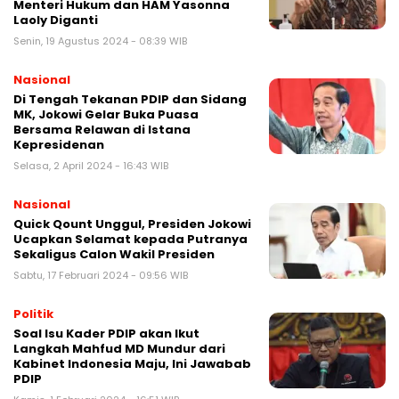
Menteri Hukum dan HAM Yasonna
Laoly Diganti
Senin, 19 Agustus 2024 - 08:39 WIB
Nasional
Di Tengah Tekanan PDIP dan Sidang
MK, Jokowi Gelar Buka Puasa
Bersama Relawan di Istana
Kepresidenan
Selasa, 2 April 2024 - 16:43 WIB
Nasional
Quick Qount Unggul, Presiden Jokowi
Ucapkan Selamat kepada Putranya
Sekaligus Calon Wakil Presiden
Sabtu, 17 Februari 2024 - 09:56 WIB
Politik
Soal Isu Kader PDIP akan Ikut
Langkah Mahfud MD Mundur dari
Kabinet Indonesia Maju, Ini Jawabab
PDIP