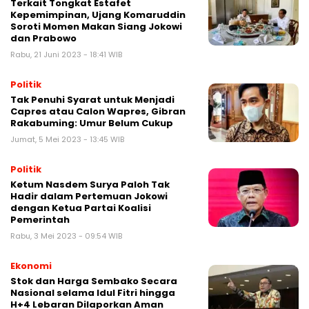
Terkait Tongkat Estafet
Kepemimpinan, Ujang Komaruddin
Soroti Momen Makan Siang Jokowi
dan Prabowo
Rabu, 21 Juni 2023 - 18:41 WIB
Politik
Tak Penuhi Syarat untuk Menjadi
Capres atau Calon Wapres, Gibran
Rakabuming: Umur Belum Cukup
Jumat, 5 Mei 2023 - 13:45 WIB
Politik
Ketum Nasdem Surya Paloh Tak
Hadir dalam Pertemuan Jokowi
dengan Ketua Partai Koalisi
Pemerintah
Rabu, 3 Mei 2023 - 09:54 WIB
Ekonomi
Stok dan Harga Sembako Secara
Nasional selama Idul Fitri hingga
H+4 Lebaran Dilaporkan Aman