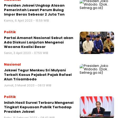
Presiden Jokowi Ungkap Alasan
Pemerintah Lewat Perum Bulog
Impor Beras Sebesar 2 Juta Ton
Kamis, 6 April 2023 - 15:59 WIB
Politik
Partai Amanat Nasional Sebut akan
Ada Diskusi Lanjutan Mengenai
Wacana Koalisi Besar
Senin, 3 April 2023 - 07:59 WIB
Nasional
Jokowi Tegur Menkeu Sri Mulyani
Terkait Kasus Pejabat Pajak Rafael
Alun Trisambodo
Jumat, 3 Maret 2023 - 08:13 WIB
Politik
Inilah Hasil Survei Terbaru Mengenai
Tingkat Kepuasan Publik Terhadap
Presiden Jokowi
Rabu, 15 Februari 2023 - 08:42 WIB