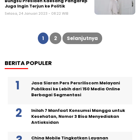
Bungsu Presiden Kaesang Pangarep
Juga Ingin Terjun ke Politik
Selasa, 24 Januari 2023 - 08:22 WIB
Paginasi
pos
1
2
Selanjutnya
BERITA POPULER
Jasa Siaran Pers Persriliscom Melayani
Publikasi ke Lebih dari 150 Media Online
Berbagai Segmentasi
Inilah 7 Manfaat Konsumsi Mangga untuk
Kesehatan, Nomor 3 Bisa Menyediakan
Antioksidan
China Mobile Tingkatkan Layanan